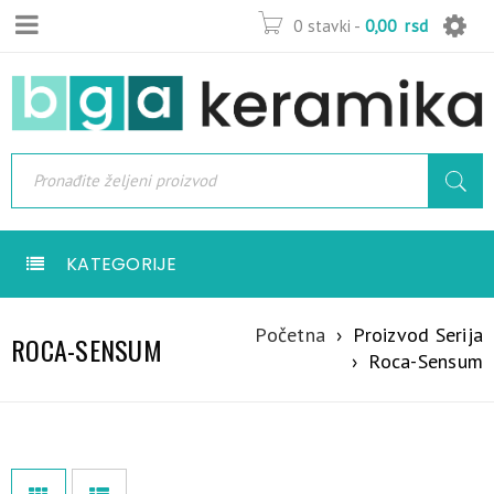
0 stavki
-
0,00
rsd
KATEGORIJE
Početna
›
Proizvod Serija
ROCA-SENSUM
›
Roca-Sensum