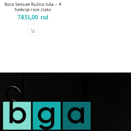
Roca Sensum Ručica tuša – 4
funkcije roze zlato
7.851,00
rsd