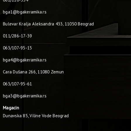
bga1@bgakeramika.rs
Bulevar Kralja Aleksandra 433, 11050 Beograd
011/286-17-39
063/107-95-15
bga4@bgakeramika.rs
Cara Dušana 266, 11080 Zemun
063/107-95-61
bga3@bgakeramika.rs
Magacin
Dunavska 85, Viline Vode Beograd