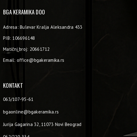
BGA KERAMIKA DOO
Adresa: Bulevar Kralja Aleksandra 433
PIB: 106696148
Matični broj: 20661712
Email:
office@bgakeramika.rs
KONTAKT
063/107-95-61
bgaonline@bgakeramika.rs
Jurija Gagarina 32, 11073 Novi Beograd
062/220-334