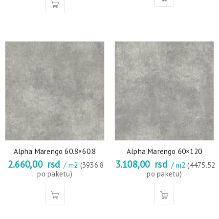
Alpha Marengo 60.8×60.8
Alpha Marengo 60×120
2.660,00
rsd
3.108,00
rsd
/ m2
(3936.8
/ m2
(4475.52
po paketu)
po paketu)