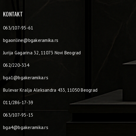
KONTAKT
063/107-95-61
bgaonline@bgakeramika.rs
Jurija Gagarina 32, 11073 Novi Beograd
062/220-334
bga1@bgakeramika.rs
Bulevar Kralja Aleksandra 433, 11050 Beograd
011/286-17-39
063/107-95-15
bga4@bgakeramika.rs