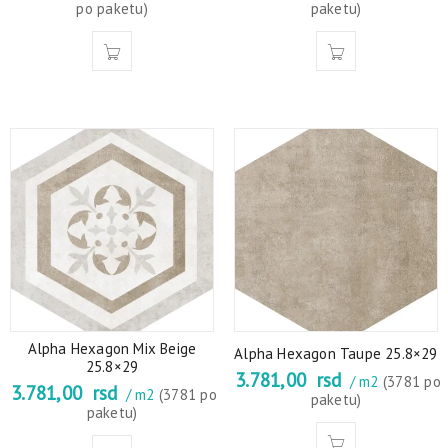
po paketu)
paketu)
Alpha Hexagon Mix Beige
Alpha Hexagon Taupe 25.8×29
25.8×29
3.781,00
rsd
/ m2
(3781 po
3.781,00
rsd
/ m2
(3781 po
paketu)
paketu)