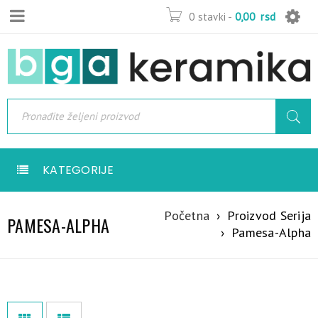
0 stavki
-
0,00
rsd
KATEGORIJE
Početna
›
Proizvod Serija
PAMESA-ALPHA
›
Pamesa-Alpha