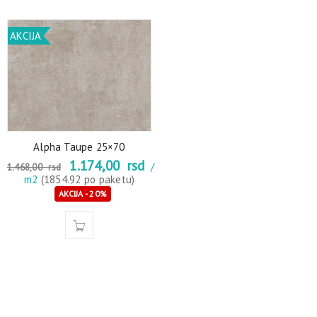
AKCIJA
Alpha Taupe 25×70
1.174,00
rsd
/
1.468,00
rsd
m2
(1854.92 po paketu)
AKCIJA - 20%