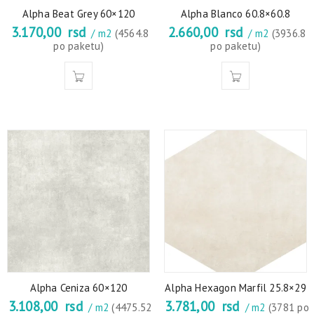
Alpha Beat Grey 60×120
Alpha Blanco 60.8×60.8
3.170,00
rsd
2.660,00
rsd
/ m2
(4564.8
/ m2
(3936.8
po paketu)
po paketu)
Alpha Ceniza 60×120
Alpha Hexagon Marfil 25.8×29
3.108,00
rsd
3.781,00
rsd
/ m2
(4475.52
/ m2
(3781 po