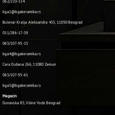
062/220-334
bga1@bgakeramika.rs
Bulevar Kralja Aleksandra 433, 11050 Beograd
011/286-17-39
063/107-95-15
bga4@bgakeramika.rs
Cara Dušana 266, 11080 Zemun
063/107-95-61
bga3@bgakeramika.rs
Magacin
Dunavska 85, Viline Vode Beograd