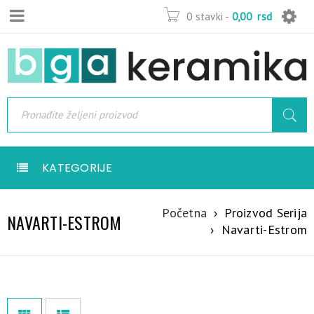
0 stavki
-
0,00
rsd
KATEGORIJE
Početna
›
Proizvod Serija
NAVARTI-ESTROM
›
Navarti-Estrom