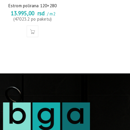
Estrom polirana 120×280
13.995,00
rsd
/ m2
(47023.2 po paketu)