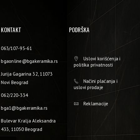
KONTAKT
PODRŠKA
063/107-95-61
Uslovi korišćenja i
bgaonline@bgakeramika.rs
politika privatnosti
Jurija Gagarina 32, 11073
Načini plaćanja i
Novi Beograd
uslovi prodaje
062/220-334
Reklamacije
bga1@bgakeramika.rs
Bulevar Kralja Aleksandra
433, 11050 Beograd