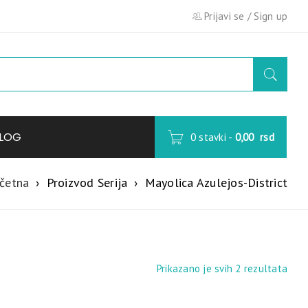
Prijavi se
/
Sign up
LOG
0 stavki
-
0,00
rsd
četna
›
Proizvod Serija
›
Mayolica Azulejos-District
Prikazano je svih 2 rezultata