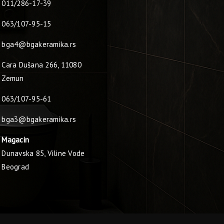
011/286-17-39
063/107-95-15
bga4@bgakeramika.rs
Cara Dušana 266, 11080
Zemun
063/107-95-61
bga3@bgakeramika.rs
Magacin
Dunavska 85, Viline Vode
Beograd