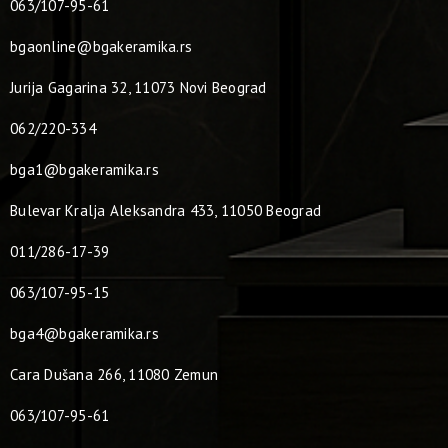
063/107-95-61
bgaonline@bgakeramika.rs
Jurija Gagarina 32, 11073 Novi Beograd
062/220-334
bga1@bgakeramika.rs
Bulevar Kralja Aleksandra 433, 11050 Beograd
011/286-17-39
063/107-95-15
bga4@bgakeramika.rs
Cara Dušana 266, 11080 Zemun
063/107-95-61