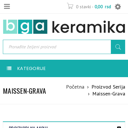
0 stavki
-
0,00
rsd
KATEGORIJE
Početna
›
Proizvod Serija
MAISSEN-GRAVA
›
Maissen-Grava