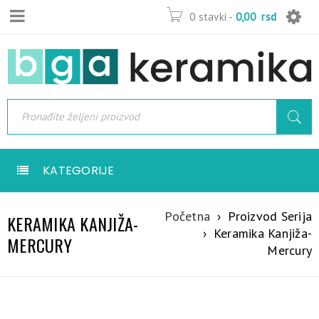
0 stavki
-
0,00
rsd
KATEGORIJE
Početna
›
Proizvod Serija
KERAMIKA KANJIŽA-
›
Keramika Kanjiža-
MERCURY
Mercury