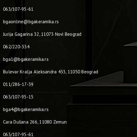
063/107-95-61
bgaonline@bgakeramika.rs
Jurija Gagarina 32, 11073 Novi Beograd
062/220-334
bga1@bgakeramika.rs
Bulevar Kralja Aleksandra 433, 11050 Beograd
011/286-17-39
063/107-95-15
bga4@bgakeramika.rs
Cara Dušana 266, 11080 Zemun
063/107-95-61