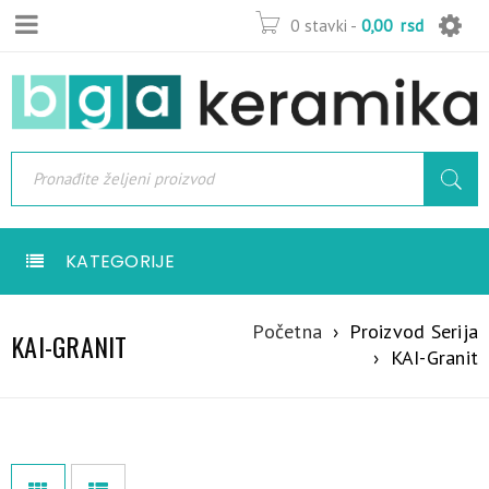
0 stavki
-
0,00
rsd
KATEGORIJE
Početna
›
Proizvod Serija
KAI-GRANIT
›
KAI-Granit