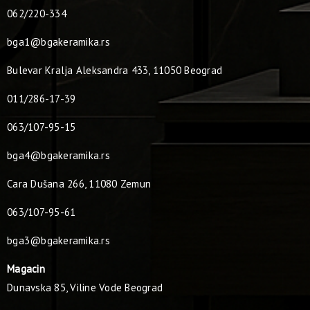
062/220-334
bga1@bgakeramika.rs
Bulevar Kralja Aleksandra 433, 11050 Beograd
011/286-17-39
063/107-95-15
bga4@bgakeramika.rs
Cara Dušana 266, 11080 Zemun
063/107-95-61
bga3@bgakeramika.rs
Magacin
Dunavska 85, Viline Vode Beograd