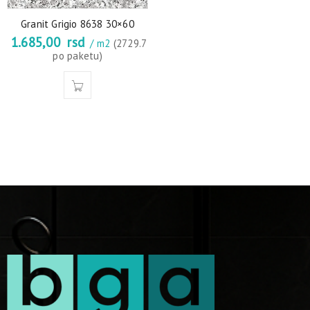
Granit Grigio 8638 30×60
1.685,00
rsd
/ m2
(2729.7
po paketu)