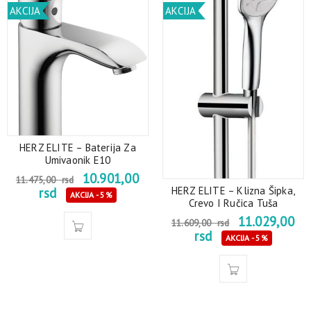
AKCIJA
AKCIJA
HERZ ELITE – Baterija Za
Umivaonik E10
10.901,00
11.475,00
rsd
HERZ ELITE – Klizna Šipka,
rsd
AKCIJA - 5%
Crevo I Ručica Tuša
11.029,00
11.609,00
rsd
rsd
AKCIJA - 5%