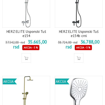
HERZ ELITE Usponski Tuš
HERZ ELITE Usponski Tuš
e154
e154b crni
35.665,00
36.788,00
37.542,00
rsd
38.724,00
rsd
rsd
rsd
AKCIJA - 5%
AKCIJA - 5%
AKCIJA
AKCIJA