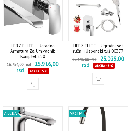
HERZ ELITE – Ugradna
HERZ ELITE – Ugradni set
Armatura Za Umivaonik
ručni i Usponski tuš 00377
Komplet E80
25.029,00
26.346,00
rsd
15.916,00
rsd
16.754,00
rsd
AKCIJA - 5%
rsd
AKCIJA - 5%
AKCIJA
AKCIJA