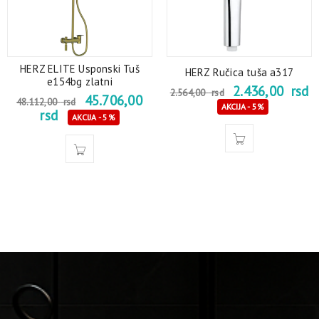
HERZ ELITE Usponski Tuš
HERZ Ručica tuša a317
e154bg zlatni
2.436,00
rsd
2.564,00
rsd
45.706,00
48.112,00
rsd
AKCIJA - 5%
rsd
AKCIJA - 5%