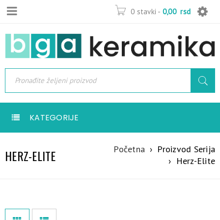
0 stavki
-
0,00
rsd
KATEGORIJE
Početna
›
Proizvod Serija
HERZ-ELITE
›
Herz-Elite