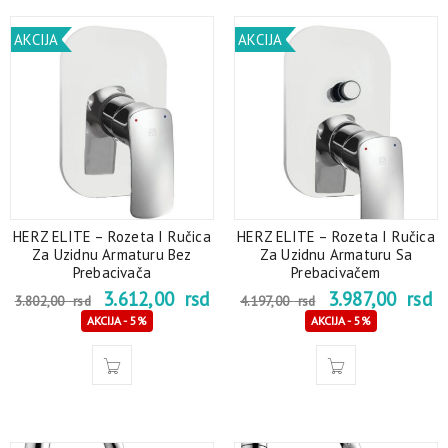
AKCIJA
AKCIJA
HERZ ELITE – Rozeta I Ručica
HERZ ELITE – Rozeta I Ručica
Za Uzidnu Armaturu Bez
Za Uzidnu Armaturu Sa
Prebacivača
Prebacivačem
3.612,00
rsd
3.987,00
rsd
3.802,00
rsd
4.197,00
rsd
AKCIJA - 5%
AKCIJA - 5%