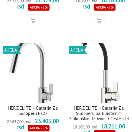
21.579,00
16.165,00
22.715,00
rsd
17.016,00
rsd
rsd
rsd
AKCIJA - 5%
AKCIJA - 5%
AKCIJA
AKCIJA
HERZ ELITE – Baterija Za
HERZ ELITE – Baterija Za
Sudoperu Es22
Sudoperu Sa Elasticnim
Silikonskim Izlivom 3 Cevi Es24
23.405,00
24.637,00
rsd
18.211,00
rsd
19.169,00
rsd
AKCIJA - 5%