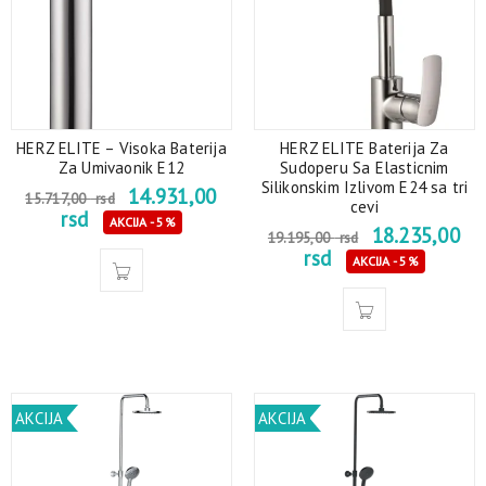
HERZ ELITE – Visoka Baterija
HERZ ELITE Baterija Za
Za Umivaonik E12
Sudoperu Sa Elasticnim
Silikonskim Izlivom E24 sa tri
14.931,00
15.717,00
rsd
cevi
rsd
AKCIJA - 5%
18.235,00
19.195,00
rsd
rsd
AKCIJA - 5%
AKCIJA
AKCIJA