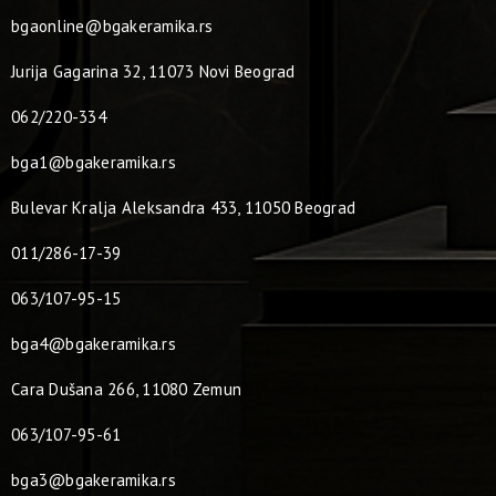
bgaonline@bgakeramika.rs
Jurija Gagarina 32, 11073 Novi Beograd
062/220-334
bga1@bgakeramika.rs
Bulevar Kralja Aleksandra 433, 11050 Beograd
011/286-17-39
063/107-95-15
bga4@bgakeramika.rs
Cara Dušana 266, 11080 Zemun
063/107-95-61
bga3@bgakeramika.rs