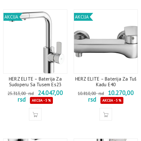
AKCIJA
AKCIJA
HERZ ELITE – Baterija Za
HERZ ELITE – Baterija Za Tuš
Sudoperu Sa Tusem Es23
Kadu E40
24.047,00
10.270,00
25.313,00
rsd
10.810,00
rsd
rsd
rsd
AKCIJA - 5%
AKCIJA - 5%