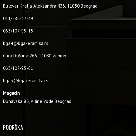
Bulevar Kralja Aleksandra 433, 11050 Beograd
011/286-17-39
063/107-95-15
bga4@bgakeramika.rs
Cara Dušana 266, 11080 Zemun
063/107-95-61
bga3@bgakeramika.rs
Magacin
Dunavska 85, Viline Vode Beograd
PODRŠKA