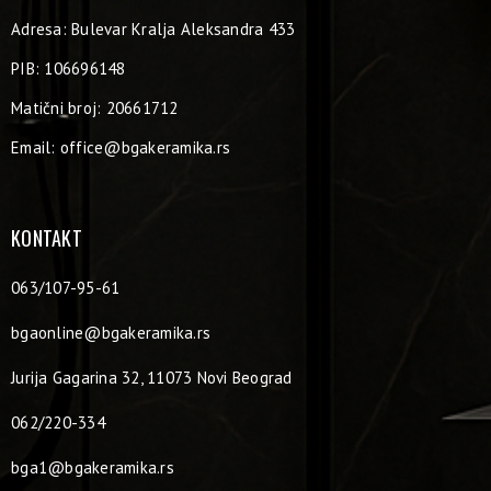
Adresa: Bulevar Kralja Aleksandra 433
PIB: 106696148
Matični broj: 20661712
Email:
office@bgakeramika.rs
KONTAKT
063/107-95-61
bgaonline@bgakeramika.rs
Jurija Gagarina 32, 11073 Novi Beograd
062/220-334
bga1@bgakeramika.rs