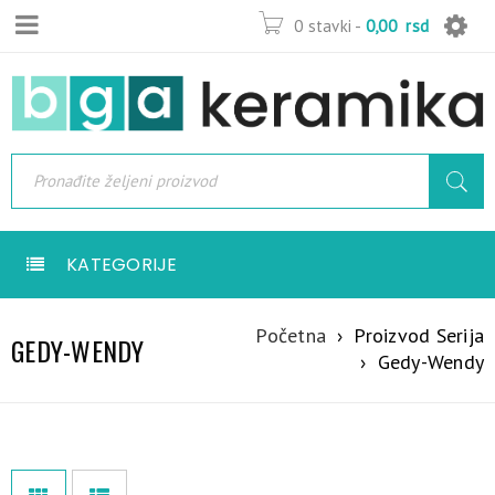
0 stavki
-
0,00
rsd
KATEGORIJE
Početna
›
Proizvod Serija
GEDY-WENDY
›
Gedy-Wendy