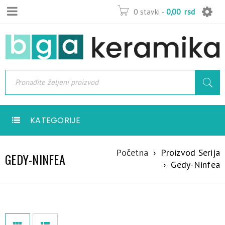
0 stavki
-
0,00
rsd
KATEGORIJE
Početna
›
Proizvod Serija
GEDY-NINFEA
›
Gedy-Ninfea