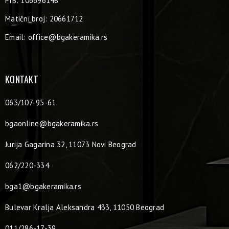
PIB: 106696148
Matični broj: 20661712
Email:
office@bgakeramika.rs
KONTAKT
063/107-95-61
bgaonline@bgakeramika.rs
Jurija Gagarina 32, 11073 Novi Beograd
062/220-334
bga1@bgakeramika.rs
Bulevar Kralja Aleksandra 433, 11050 Beograd
011/286-17-39