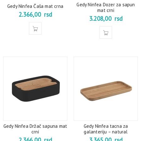
Gedy Ninfea Dozer za sapun
Gedy Ninfea Čaša mat crna
mat crni
2.366,00
rsd
3.208,00
rsd
Gedy Ninfea Držač sapuna mat
Gedy Ninfea tacna za
crni
galanteriju – natural
2.366,00
rsd
3.365,00
rsd