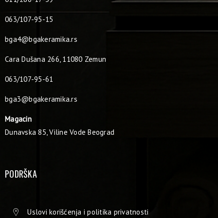
063/107-95-15
bga4@bgakeramika.rs
Cara Dušana 266, 11080 Zemun
063/107-95-61
bga3@bgakeramika.rs
Magacin
Dunavska 85, Viline Vode Beograd
PODRŠKA
Uslovi korišćenja i politika privatnosti