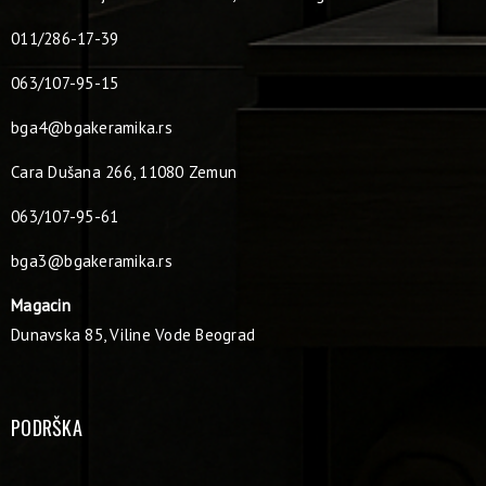
011/286-17-39
063/107-95-15
bga4@bgakeramika.rs
Cara Dušana 266, 11080 Zemun
063/107-95-61
bga3@bgakeramika.rs
Magacin
Dunavska 85, Viline Vode Beograd
PODRŠKA