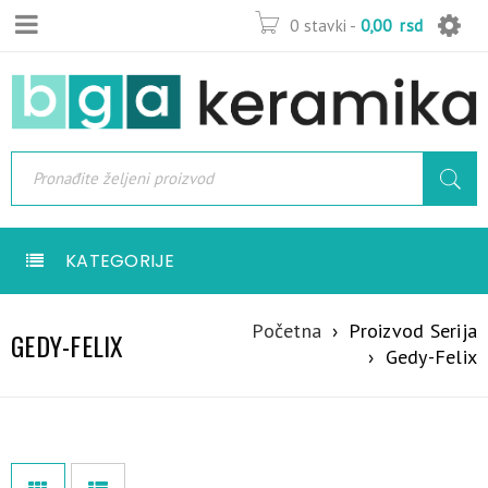
0 stavki
-
0,00
rsd
KATEGORIJE
Početna
›
Proizvod Serija
GEDY-FELIX
›
Gedy-Felix