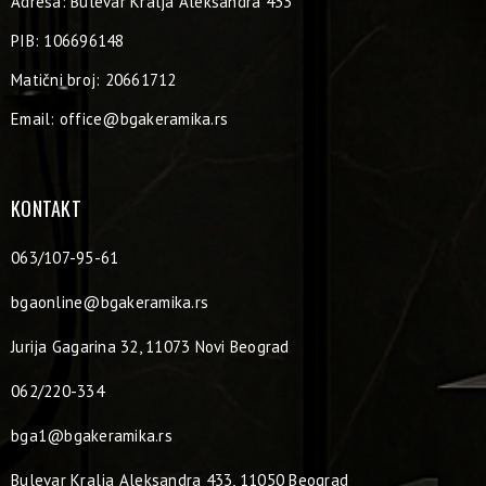
Adresa: Bulevar Kralja Aleksandra 433
PIB: 106696148
Matični broj: 20661712
Email:
office@bgakeramika.rs
KONTAKT
063/107-95-61
bgaonline@bgakeramika.rs
Jurija Gagarina 32, 11073 Novi Beograd
062/220-334
bga1@bgakeramika.rs
Bulevar Kralja Aleksandra 433, 11050 Beograd