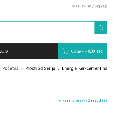
Prijavi se
/
Sign up
LOG
0 stavki
-
0,00
rsd
Početna
›
Proizvod Serija
›
Energie Ker-Cementina
Prikazano je svih 2 rezultata