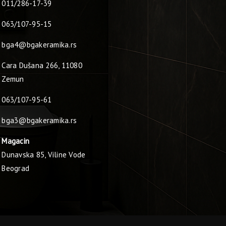
011/286-17-39
063/107-95-15
bga4@bgakeramika.rs
Cara Dušana 266, 11080
Zemun
063/107-95-61
bga3@bgakeramika.rs
Magacin
Dunavska 85, Viline Vode
Beograd