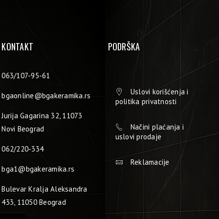
KONTAKT
PODRŠKA
063/107-95-61
Uslovi korišćenja i
bgaonline@bgakeramika.rs
politika privatnosti
Jurija Gagarina 32, 11073
Načini plaćanja i
Novi Beograd
uslovi prodaje
062/220-334
Reklamacije
bga1@bgakeramika.rs
Bulevar Kralja Aleksandra
433, 11050 Beograd