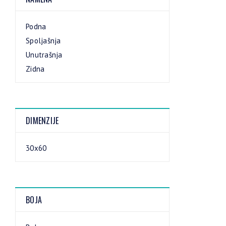
Podna
Spoljašnja
Unutrašnja
Zidna
DIMENZIJE
30x60
BOJA