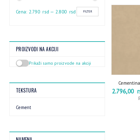
Cena:
2.790 rsd
—
2.800 rsd
FILTER
PROIZVODI NA AKCIJI
Prikaži samo proizvode na akciji
Cementina
TEKSTURA
2.796,00
r
Cement
NAMENA