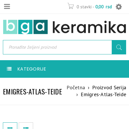
0 stavki
-
0,00
rsd
KATEGORIJE
Početna
›
Proizvod Serija
EMIGRES-ATLAS-TEIDE
›
Emigres-Atlas-Teide