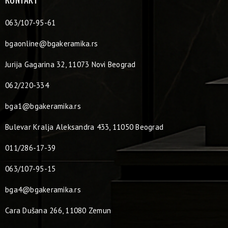
063/107-95-61
bgaonline@bgakeramika.rs
Jurija Gagarina 32, 11073 Novi Beograd
062/220-334
bga1@bgakeramika.rs
Bulevar Kralja Aleksandra 433, 11050 Beograd
011/286-17-39
063/107-95-15
bga4@bgakeramika.rs
Cara Dušana 266, 11080 Zemun