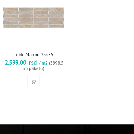
Teide Marron 25×75
2.599,00
rsd
/ m2
(3898.5
po paketu)