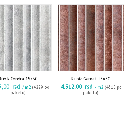
Rubik Cendra 15×30
Rubik Garnet 15×30
9,00
rsd
4.312,00
rsd
/ m2
(4229 po
/ m2
(4312 po
paketu)
paketu)