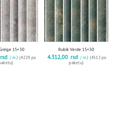
Greige 15×30
Rubik Verde 15×30
rsd
4.312,00
rsd
/ m2
(4229 po
/ m2
(4312 po
paketu)
paketu)