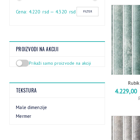
Cena:
4.220 rsd
—
4.320 rsd
FILTER
PROIZVODI NA AKCIJI
Prikaži samo proizvode na akciji
Rubik
TEKSTURA
4.229,00
Male dimenzije
Mermer