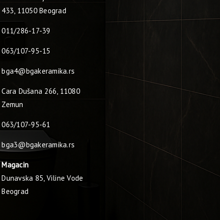
433, 11050 Beograd
011/286-17-39
063/107-95-15
bga4@bgakeramika.rs
Cara Dušana 266, 11080
Zemun
063/107-95-61
bga3@bgakeramika.rs
Magacin
Dunavska 85, Viline Vode
Beograd