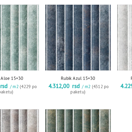
 Aloe 15×30
Rubik Azul 15×30
rsd
4.312,00
rsd
4.22
/ m2
(4229 po
/ m2
(4312 po
paketu)
paketu)