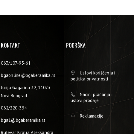
KONTAKT
PODRŠKA
063/107-95-61
Uslovi korišćenja i
bgaonline@bgakeramika.rs
politika privatnosti
Jurija Gagarina 32, 11073
Načini plaćanja i
Novi Beograd
uslovi prodaje
062/220-334
Reklamacije
bga1@bgakeramika.rs
Bulevar Kralja Aleksandra