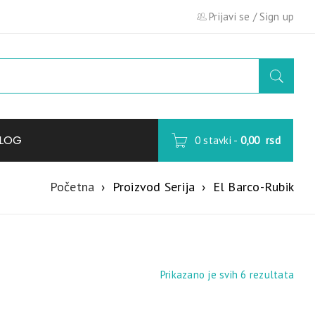
Prijavi se
/
Sign up
LOG
0 stavki
-
0,00
rsd
Početna
›
Proizvod Serija
›
El Barco-Rubik
Prikazano je svih 6 rezultata