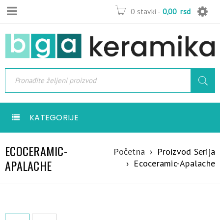
0 stavki
-
0,00
rsd
KATEGORIJE
ECOCERAMIC-
Početna
›
Proizvod Serija
APALACHE
›
Ecoceramic-Apalache