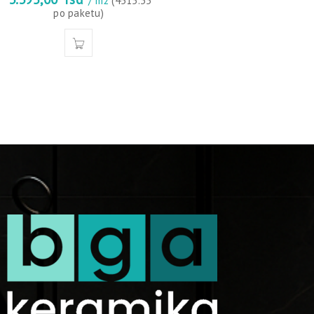
/ m2
(4515.35
po paketu)