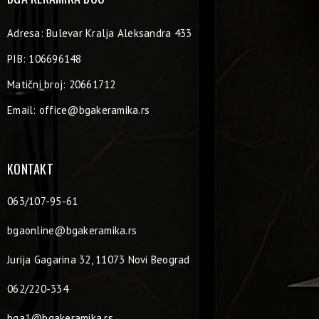
Adresa: Bulevar Kralja Aleksandra 433
PIB: 106696148
Matični broj: 20661712
Email:
office@bgakeramika.rs
KONTAKT
063/107-95-61
bgaonline@bgakeramika.rs
Jurija Gagarina 32, 11073 Novi Beograd
062/220-334
bga1@bgakeramika.rs