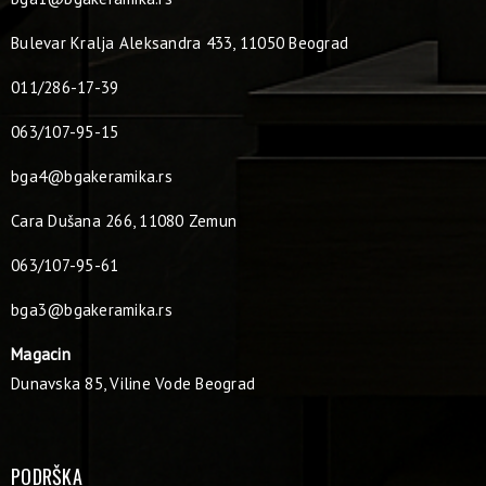
Bulevar Kralja Aleksandra 433, 11050 Beograd
011/286-17-39
063/107-95-15
bga4@bgakeramika.rs
Cara Dušana 266, 11080 Zemun
063/107-95-61
bga3@bgakeramika.rs
Magacin
Dunavska 85, Viline Vode Beograd
PODRŠKA