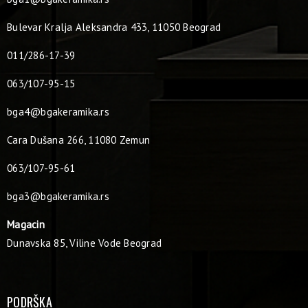
Bulevar Kralja Aleksandra 433, 11050 Beograd
011/286-17-39
063/107-95-15
bga4@bgakeramika.rs
Cara Dušana 266, 11080 Zemun
063/107-95-61
bga3@bgakeramika.rs
Magacin
Dunavska 85, Viline Vode Beograd
PODRŠKA