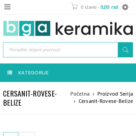
0 stavki
-
0,00
rsd
KATEGORIJE
CERSANIT-ROVESE-
Početna
›
Proizvod Serija
BELIZE
›
Cersanit-Rovese-Belize