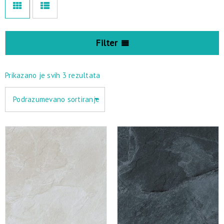
Filter
Prikazano je svih 3 rezultata
Podrazumevano sortiranje