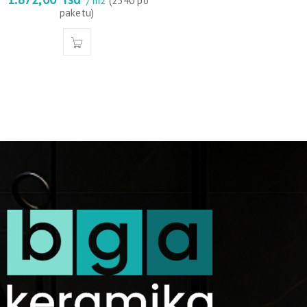
/ m2
(2340 po
paketu)