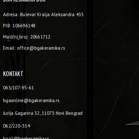
Adresa: Bulevar Kralja Aleksandra 433
PIB: 106696148
Matični broj: 20661712
Email:
office@bgakeramika.rs
KONTAKT
063/107-95-61
bgaonline@bgakeramika.rs
Jurija Gagarina 32, 11073 Novi Beograd
062/220-334
bga1@bgakeramika.rs