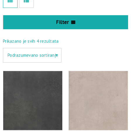
Filter
Prikazano je svih 4 rezultata
Podrazumevano sortiranje