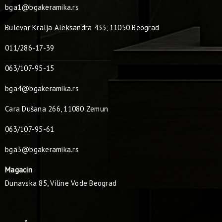
bga1@bgakeramika.rs
Bulevar Kralja Aleksandra 433, 11050 Beograd
011/286-17-39
063/107-95-15
bga4@bgakeramika.rs
Cara Dušana 266, 11080 Zemun
063/107-95-61
bga3@bgakeramika.rs
Magacin
Dunavska 85, Viline Vode Beograd