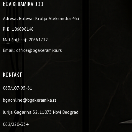
BGA KERAMIKA DOO
Adresa: Bulevar Kralja Aleksandra 433
PIB: 106696148
Matični broj: 20661712
Email:
office@bgakeramika.rs
KONTAKT
063/107-95-61
bgaonline@bgakeramika.rs
Jurija Gagarina 32, 11073 Novi Beograd
062/220-334