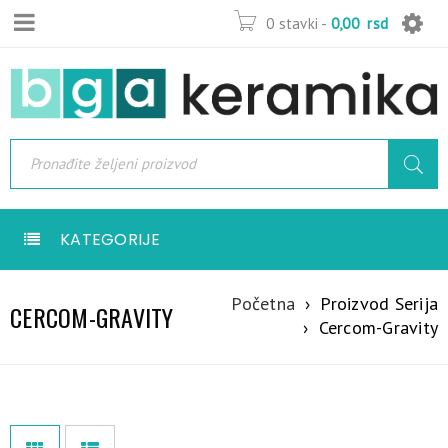
0 stavki
-
0,00
rsd
KATEGORIJE
Početna
›
Proizvod Serija
CERCOM-GRAVITY
›
Cercom-Gravity