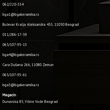
062/220-334
bga1@bgakeramika.rs
Bulevar Kralja Aleksandra 433, 11050 Beograd
011/286-17-39
063/107-95-15
bga4@bgakeramika.rs
Cara Dušana 266, 11080 Zemun
063/107-95-61
bga3@bgakeramika.rs
Magacin
Dunavska 85, Viline Vode Beograd