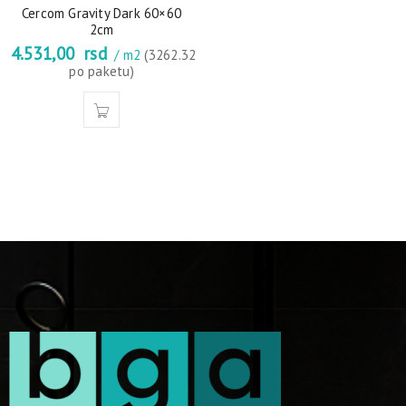
Cercom Gravity Dark 60×60
2cm
4.531,00
rsd
/ m2
(3262.32
po paketu)