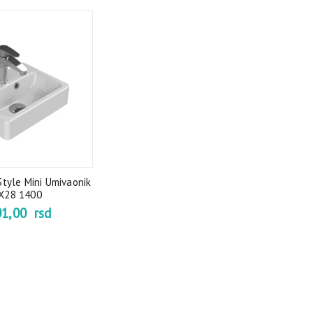
tyle Mini Umivaonik
X28 1400
01,00
rsd