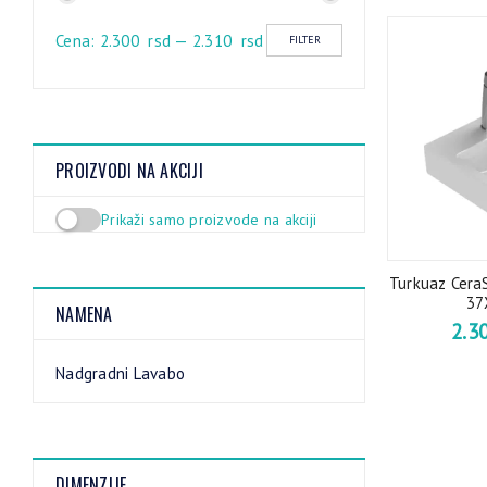
Cena:
2.300 rsd
—
2.310 rsd
FILTER
PROIZVODI NA AKCIJI
Prikaži samo proizvode na akciji
Turkuaz CeraS
37
NAMENA
2.3
Nadgradni Lavabo
DIMENZIJE