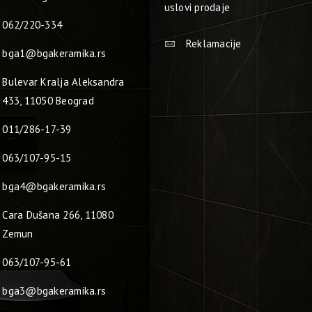
uslovi prodaje
062/220-334
Reklamacije
bga1@bgakeramika.rs
Bulevar Kralja Aleksandra
433, 11050 Beograd
011/286-17-39
063/107-95-15
bga4@bgakeramika.rs
Cara Dušana 266, 11080
Zemun
063/107-95-61
bga3@bgakeramika.rs