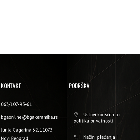
KONTAKT
PODRŠKA
063/107-95-61
Uslovi korišćenja i
bgaonline@bgakeramika.rs
politika privatnosti
Jurija Gagarina 32, 11073
Načini plaćanja i
Novi Beograd