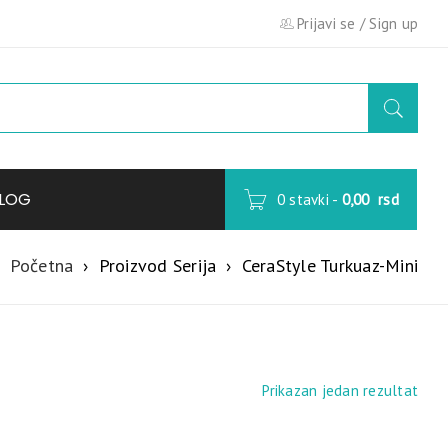
Prijavi se
/
Sign up
LOG
0 stavki
-
0,00
rsd
Početna
›
Proizvod Serija
›
CeraStyle Turkuaz-Mini
Prikazan jedan rezultat