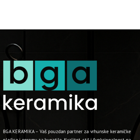
BGA KERAMIKA – Vaš pouzdan partner za vrhunske keramičke
pločice i opremu za kupatilo. Kvalitet, stil i funkcionalnost na