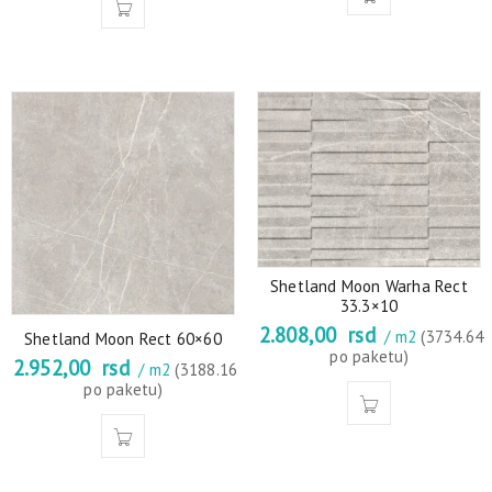
Shetland Moon Warha Rect
33.3×10
2.808,00
rsd
/ m2
(3734.64
Shetland Moon Rect 60×60
po paketu)
2.952,00
rsd
/ m2
(3188.16
po paketu)