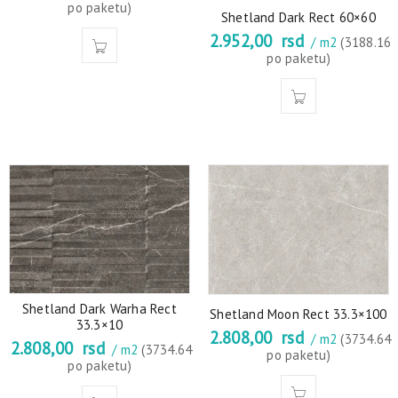
po paketu)
Shetland Dark Rect 60×60
2.952,00
rsd
/ m2
(3188.16
po paketu)
Shetland Dark Warha Rect
Shetland Moon Rect 33.3×100
33.3×10
2.808,00
rsd
/ m2
(3734.64
2.808,00
rsd
/ m2
(3734.64
po paketu)
po paketu)