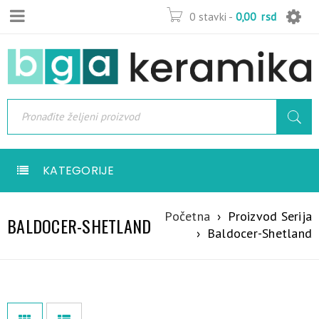
0 stavki
-
0,00
rsd
KATEGORIJE
Početna
›
Proizvod Serija
BALDOCER-SHETLAND
›
Baldocer-Shetland