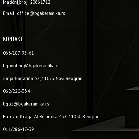
Matični broj: 20661712
Email:
office@bgakeramika.rs
KONTAKT
063/107-95-61
bgaonline@bgakeramika.rs
Jurija Gagarina 32, 11073 Novi Beograd
062/220-334
bga1@bgakeramika.rs
Bulevar Kralja Aleksandra 433, 11050 Beograd
011/286-17-39