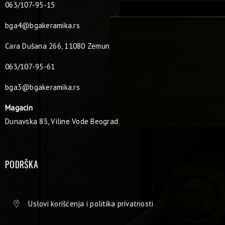
063/107-95-15
bga4@bgakeramika.rs
Cara Dušana 266, 11080 Zemun
063/107-95-61
bga3@bgakeramika.rs
Magacin
Dunavska 85, Viline Vode Beograd
PODRŠKA
Uslovi korišćenja i politika privatnosti