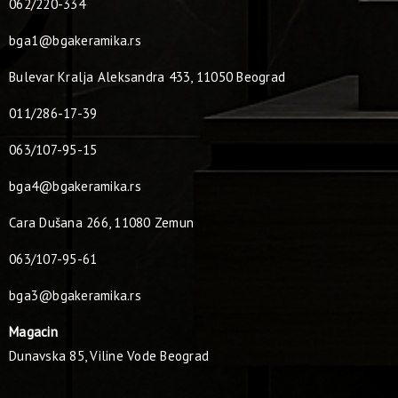
062/220-334
bga1@bgakeramika.rs
Bulevar Kralja Aleksandra 433, 11050 Beograd
011/286-17-39
063/107-95-15
bga4@bgakeramika.rs
Cara Dušana 266, 11080 Zemun
063/107-95-61
bga3@bgakeramika.rs
Magacin
Dunavska 85, Viline Vode Beograd