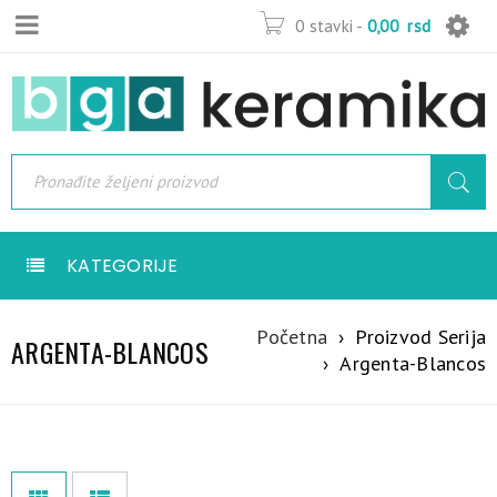
0 stavki
-
0,00
rsd
KATEGORIJE
Početna
›
Proizvod Serija
ARGENTA-BLANCOS
›
Argenta-Blancos