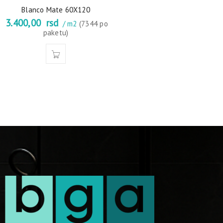
Blanco Mate 60X120
3.400,00
rsd
/ m2
(7344 po
paketu)