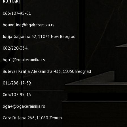
KONTAKT
063/107-95-61
bgaonline@bgakeramika.rs
Jurija Gagarina 32, 11073 Novi Beograd
062/220-334
bga1@bgakeramika.rs
Bulevar Kralja Aleksandra 433, 11050 Beograd
011/286-17-39
063/107-95-15
bga4@bgakeramika.rs
Cara Dušana 266, 11080 Zemun