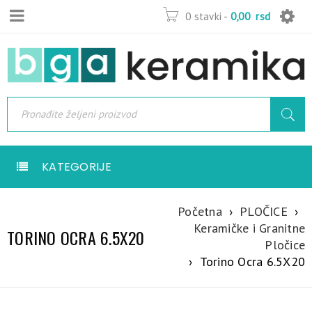
0 stavki
-
0,00
rsd
KATEGORIJE
Početna
›
PLOČICE
›
Keramičke i Granitne
TORINO OCRA 6.5X20
Pločice
›
Torino Ocra 6.5X20