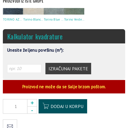
PROIZVODI IZ ISTE GRUPE
TORINO AZZURO 6.5X20
Torino Blanco 6.5X20
Torino Blue 6.5X20
Torino Verde 6.5X20
Kalkulator kvadrature
Unesite željenu površinu (m²):
IZRAČUNAJ PAKETE
Proizvod ne može da se šalje brzom poštom.
Alternative:
DODAJ U KORPU