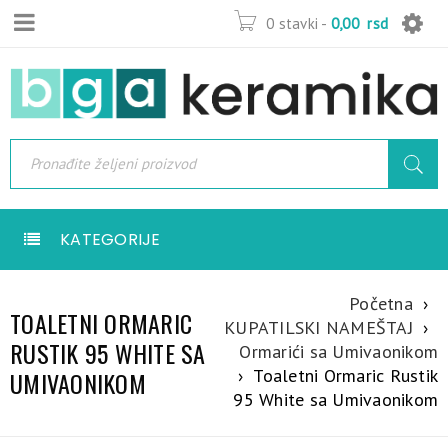
0 stavki
-
0,00
rsd
KATEGORIJE
Početna
›
TOALETNI ORMARIC
KUPATILSKI NAMEŠTAJ
›
RUSTIK 95 WHITE SA
Ormarići sa Umivaonikom
›
Toaletni Ormaric Rustik
UMIVAONIKOM
95 White sa Umivaonikom