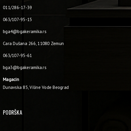
011/286-17-39
063/107-95-15
bga4@bgakeramika.rs
Cara Dušana 266, 11080 Zemun
063/107-95-61
bga3@bgakeramika.rs
Magacin
Dunavska 85, Viline Vode Beograd
PODRŠKA