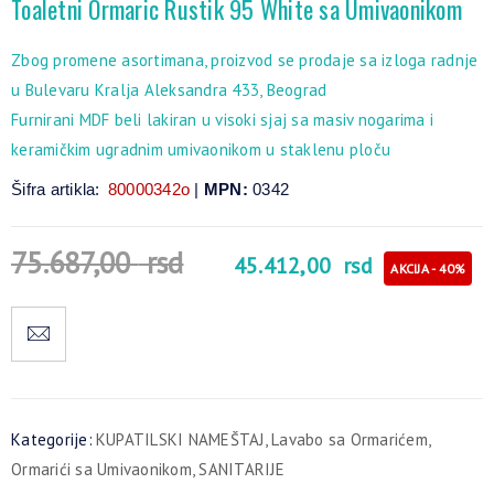
Toaletni Ormaric Rustik 95 White sa Umivaonikom
Zbog promene asortimana, proizvod se prodaje sa izloga radnje
u Bulevaru Kralja Aleksandra 433, Beograd
Furnirani MDF beli lakiran u visoki sjaj sa masiv nogarima i
keramičkim ugradnim umivaonikom u staklenu ploču
Šifra artikla:
80000342o
|
MPN:
0342
75.687,00
rsd
45.412,00
rsd
AKCIJA - 40%
Kategorije:
KUPATILSKI NAMEŠTAJ
,
Lavabo sa Ormarićem
,
Ormarići sa Umivaonikom
,
SANITARIJE