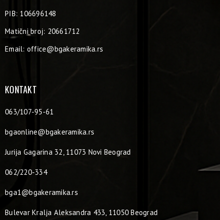
PIB: 106696148
Matični broj: 20661712
Email:
office@bgakeramika.rs
KONTAKT
063/107-95-61
bgaonline@bgakeramika.rs
Jurija Gagarina 32, 11073 Novi Beograd
062/220-334
bga1@bgakeramika.rs
Bulevar Kralja Aleksandra 433, 11050 Beograd