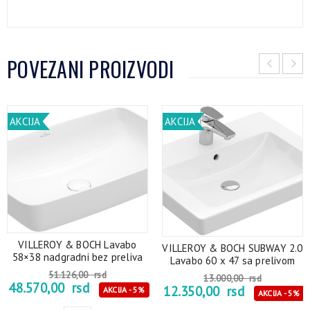
POVEZANI PROIZVODI
AKCIJA
AKCIJA
VILLEROY & BOCH Lavabo
VILLEROY & BOCH SUBWAY 2.0
58×38 nadgradni bez preliva
Lavabo 60 x 47 sa prelivom
51.126,00
rsd
13.000,00
rsd
48.570,00
rsd
12.350,00
rsd
AKCIJA - 5%
AKCIJA - 5%