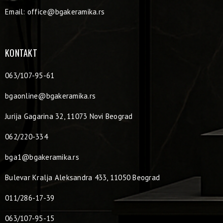
Email:
office@bgakeramika.rs
KONTAKT
063/107-95-61
bgaonline@bgakeramika.rs
Jurija Gagarina 32, 11073 Novi Beograd
062/220-334
bga1@bgakeramika.rs
Bulevar Kralja Aleksandra 433, 11050 Beograd
011/286-17-39
063/107-95-15