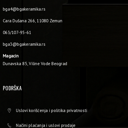
bga4@bgakeramika.rs
Cara Dušana 266, 11080 Zemun
063/107-95-61
bga3@bgakeramika.rs
Magacin
Dunavska 85, Viline Vode Beograd
PODRŠKA
Uslovi korišćenja i politika privatnosti
Načini plaćanja i uslovi prodaje