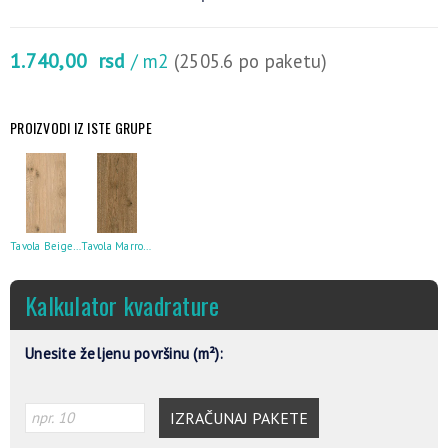
1.740,00
rsd
/ m2
(2505.6 po paketu)
PROIZVODI IZ ISTE GRUPE
Tavola Beige 30X60
Tavola Marrone Chiaro 30X60
Kalkulator kvadrature
Unesite željenu površinu (m²):
IZRAČUNAJ PAKETE