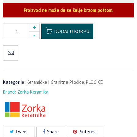
Proizvod ne može da se šalje brzom poštom.
Alternative:
DODAJ U KORPU
Kategorije:
Keramičke i Granitne Pločice
,
PLOČICE
Brand:
Zorka Keramika
Tweet
Share
Pinterest