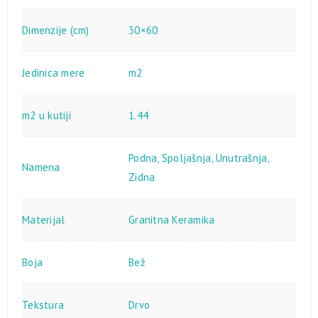
Dimenzije (cm)
30×60
Jedinica mere
m2
m2 u kutiji
1.44
Podna
,
Spoljašnja
,
Unutrašnja
,
Namena
Zidna
Materijal
Granitna Keramika
Boja
Bež
Tekstura
Drvo