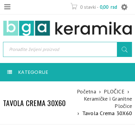
0 stavki
-
0,00
rsd
KATEGORIJE
Početna
›
PLOČICE
›
Keramičke i Granitne
TAVOLA CREMA 30X60
Pločice
›
Tavola Crema 30X60