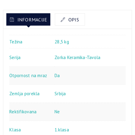
INFORMACIJE
OPIS
Težina
28,5 kg
Serija
Zorka Keramika-Tavola
Otpornost na mraz
Da
Zemlja porekla
Srbija
Rektifikovana
Ne
Klasa
1.klasa