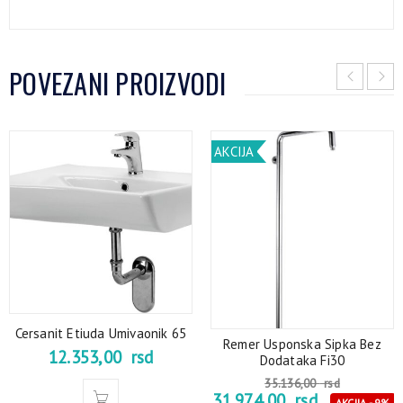
POVEZANI PROIZVODI
AKCIJA
Cersanit Etiuda Umivaonik 65
Remer Usponska Sipka Bez
12.353,00
rsd
Dodataka Fi30
35.136,00
rsd
31.974,00
rsd
AKCIJA - 9%