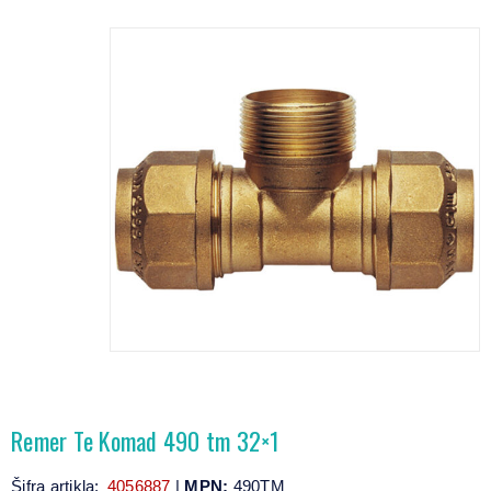
Remer Te Komad 490 tm 32×1
Šifra artikla:
4056887
|
MPN:
490TM