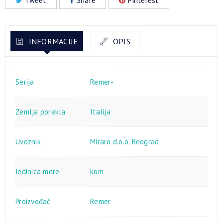
Tweet
Share
Pinterest
INFORMACIJE
OPIS
Serija
Remer-
Zemlja porekla
Italija
Uvoznik
Miraro d.o.o. Beograd
Jedinica mere
kom
Proizvođač
Remer