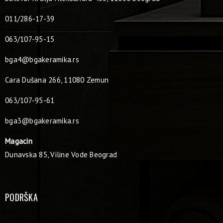
011/286-17-39
063/107-95-15
bga4@bgakeramika.rs
Cara Dušana 266, 11080 Zemun
063/107-95-61
bga3@bgakeramika.rs
Magacin
Dunavska 85, Viline Vode Beograd
PODRŠKA