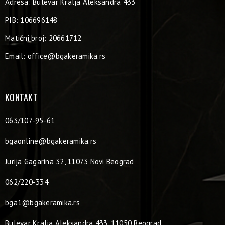
Adresa: Bulevar Kralja Aleksandra 433
PIB: 106696148
Matični broj: 20661712
Email:
office@bgakeramika.rs
KONTAKT
063/107-95-61
bgaonline@bgakeramika.rs
Jurija Gagarina 32, 11073 Novi Beograd
062/220-334
bga1@bgakeramika.rs
Bulevar Kralja Aleksandra 433, 11050 Beograd