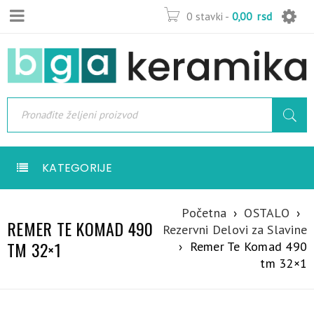
0 stavki
-
0,00
rsd
KATEGORIJE
Početna
›
OSTALO
›
REMER TE KOMAD 490
Rezervni Delovi za Slavine
TM 32×1
›
Remer Te Komad 490
tm 32×1