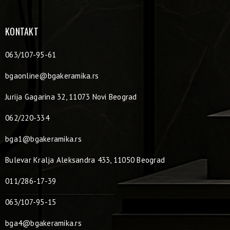
KONTAKT
063/107-95-61
bgaonline@bgakeramika.rs
Jurija Gagarina 32, 11073 Novi Beograd
062/220-334
bga1@bgakeramika.rs
Bulevar Kralja Aleksandra 433, 11050 Beograd
011/286-17-39
063/107-95-15
bga4@bgakeramika.rs