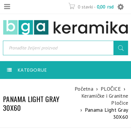
0 stavki
-
0,00
rsd
KATEGORIJE
Početna
›
PLOČICE
›
Keramičke i Granitne
PANAMA LIGHT GRAY
Pločice
30X60
›
Panama Light Gray
30X60