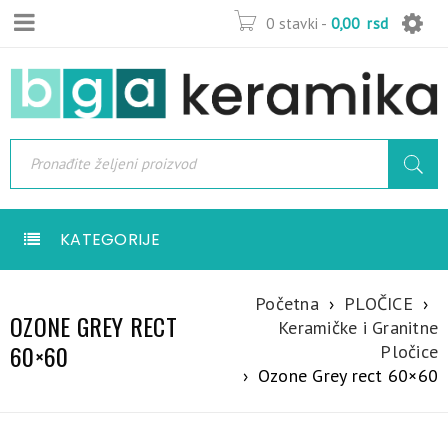
0 stavki
-
0,00
rsd
KATEGORIJE
Početna
›
PLOČICE
›
OZONE GREY RECT
Keramičke i Granitne
60×60
Pločice
›
Ozone Grey rect 60×60