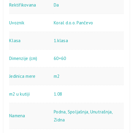
Rektifikovana
Da
Uvoznik
Koral d.o.o. Pančevo
Klasa
1.klasa
Dimenzije (cm)
60×60
Jedinica mere
m2
m2 u kutiji
1.08
Podna
,
Spoljašnja
,
Unutrašnja
,
Namena
Zidna