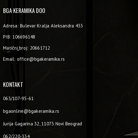
BGA KERAMIKA DOO
Adresa: Bulevar Kralja Aleksandra 433
PIB: 106696148
Matični broj: 20661712
Email:
office@bgakeramika.rs
KONTAKT
063/107-95-61
bgaonline@bgakeramika.rs
Jurija Gagarina 32, 11073 Novi Beograd
062/220-334