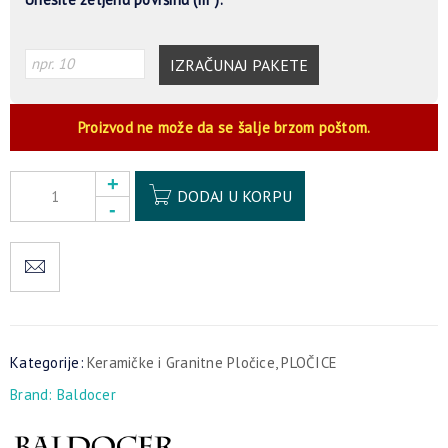
IZRAČUNAJ PAKETE
Proizvod ne može da se šalje brzom poštom.
Alternative:
DODAJ U KORPU
Kategorije:
Keramičke i Granitne Pločice
,
PLOČICE
Brand:
Baldocer