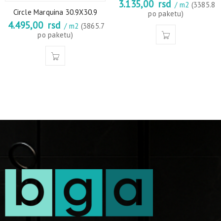
3.135,00
rsd
/ m2
(3385.8
Circle Marquina 30.9X30.9
po paketu)
4.495,00
rsd
/ m2
(3865.7
po paketu)