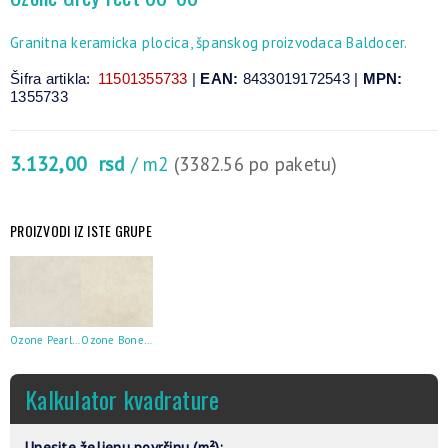
Granitna keramicka plocica, španskog proizvodaca Baldocer.
Šifra artikla:
11501355733
|
EAN:
8433019172543 |
MPN:
1355733
3.132,00
rsd
/ m2
(3382.56 po paketu)
PROIZVODI IZ ISTE GRUPE
Ozone Pearl rect 60×60
Ozone Bone rect 60×60
Kalkulator kvadrature
Unesite željenu površinu (m²):