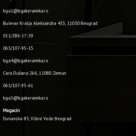
bga1@bgakeramika.rs
Bulevar Kralja Aleksandra 433, 11050 Beograd
011/286-17-39
063/107-95-15
bga4@bgakeramika.rs
Cara Dušana 266, 11080 Zemun
063/107-95-61
bga3@bgakeramika.rs
Magacin
Dunavska 85, Viline Vode Beograd