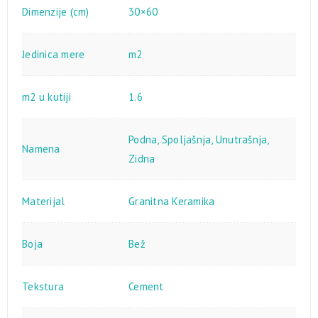
Dimenzije (cm)
30×60
Jedinica mere
m2
m2 u kutiji
1.6
Podna
,
Spoljašnja
,
Unutrašnja
,
Namena
Zidna
Materijal
Granitna Keramika
Boja
Bež
Tekstura
Cement