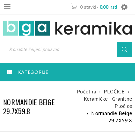
0 stavki
-
0,00
rsd
KATEGORIJE
Početna
›
PLOČICE
›
Keramičke i Granitne
NORMANDIE BEIGE
Pločice
29.7X59.8
›
Normandie Beige
29.7X59.8