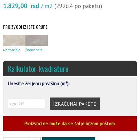
1.829,00
rsd
/ m2
(2926.4 po paketu)
PROIZVODI IZ ISTE GRUPE
Normandie Light Gray 29.7X59.8
Normandie Dark Gray 29.7X59.8
Kalkulator kvadrature
Unesite željenu površinu (m²):
IZRAČUNAJ PAKETE
Proizvod ne može da se šalje brzom poštom.
Alternative: