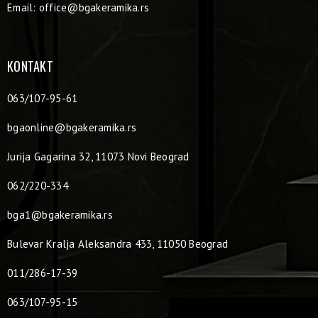
Email:
office@bgakeramika.rs
KONTAKT
063/107-95-61
bgaonline@bgakeramika.rs
Jurija Gagarina 32, 11073 Novi Beograd
062/220-334
bga1@bgakeramika.rs
Bulevar Kralja Aleksandra 433, 11050 Beograd
011/286-17-39
063/107-95-15