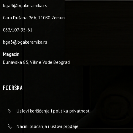
bga4@bgakeramika.rs
Cara Dušana 266, 11080 Zemun
063/107-95-61
bga3@bgakeramika.rs
Magacin
Dunavska 85, Viline Vode Beograd
PODRŠKA
Uslovi korišćenja i politika privatnosti
Načini plaćanja i uslovi prodaje