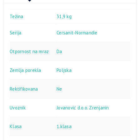
Težina
31,9 kg
Serija
Cersanit-Normandie
Otpornost na mraz
Da
Zemlja porekla
Poljska
Rektifikovana
Ne
Uvoznik
Jovanović d.o.o. Zrenjanin
Klasa
1.klasa