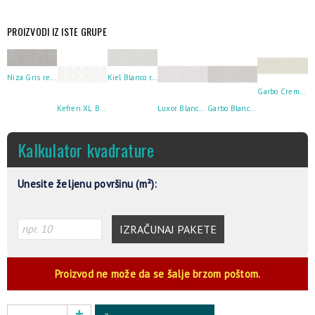
PROIZVODI IZ ISTE GRUPE
Niza Gris rect 25×75
Kiel Blanco rect 25×75
Garbo Crema rect 25×75
Kefren XL Blanco 25×75
Luxor Blanco 25×75
Garbo Blanco rect 25×75
Kalkulator kvadrature
Unesite željenu površinu (m²):
IZRAČUNAJ PAKETE
Proizvod ne može da se šalje brzom poštom.
Alternative: