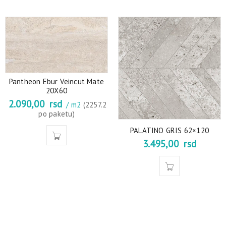
Pantheon Ebur Veincut Mate
20X60
2.090,00
rsd
/ m2
(2257.2
po paketu)
PALATINO GRIS 62×120
3.495,00
rsd