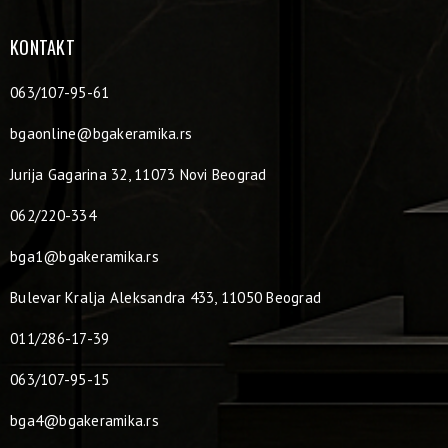
KONTAKT
063/107-95-61
bgaonline@bgakeramika.rs
Jurija Gagarina 32, 11073 Novi Beograd
062/220-334
bga1@bgakeramika.rs
Bulevar Kralja Aleksandra 433, 11050 Beograd
011/286-17-39
063/107-95-15
bga4@bgakeramika.rs