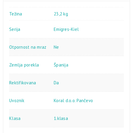
Težina
23,2 kg
Serija
Emigres-Kiel
Otpornost na mraz
Ne
Zemlja porekla
Španija
Rektifikovana
Da
Uvoznik
Koral d.o.o. Pančevo
Klasa
1.klasa