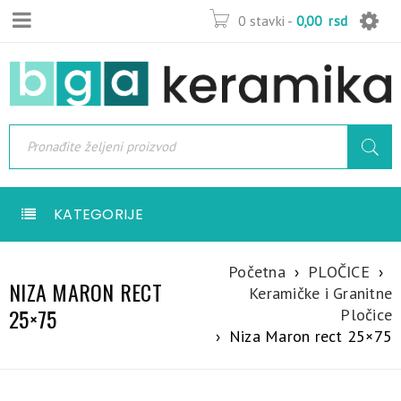
0 stavki
-
0,00
rsd
KATEGORIJE
Početna
›
PLOČICE
›
NIZA MARON RECT
Keramičke i Granitne
25×75
Pločice
›
Niza Maron rect 25×75