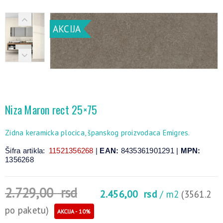
AKCIJA
Niza Maron rect 25×75
Zidna keramicka plocica, španskog proizvodaca Emigres.
Šifra artikla:
11521356268
|
EAN:
8435361901291 |
MPN:
1356268
2.729,00
rsd
2.456,00
rsd
/ m2
(3561.2
po paketu)
AKCIJA - 10%