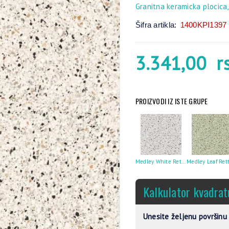
Granitna keramicka plocica,
Šifra artikla:
1400KPI1397
3.341,00
r
PROIZVODI IZ ISTE GRUPE
Medley White Rettificato 60X60
Kalkulator kvadrat
Unesite željenu površinu 