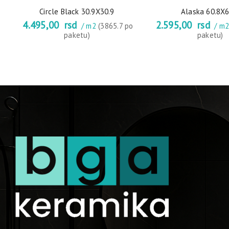
Circle Black 30.9X30.9
Alaska 60.8X6
4.495,00
rsd
2.595,00
rsd
/ m2
(3865.7 po
/ m
paketu)
paketu)