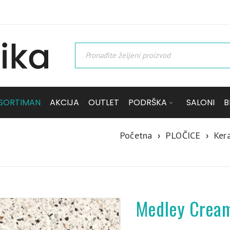
SORTIMAN
AKCIJA
OUTLET
PODRŠKA
SALONI
B
Početna
›
PLOČICE
›
Kera
Medley Cream