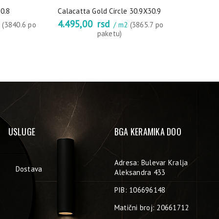
0.8
Calacatta Gold Circle 30.9X30.9
4.495,00
rsd
2
(3840.6 po
/ m2
(3865.7 po
paketu)
USLUGE
BGA KERAMIKA DOO
Adresa: Bulevar Kralja
Dostava
Aleksandra 433
PIB: 106696148
Matični broj: 20661712