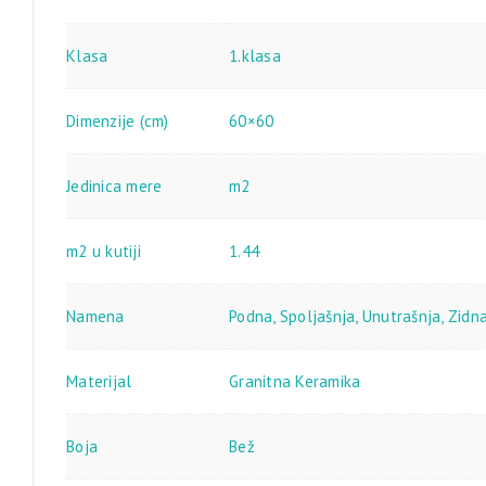
Klasa
1.klasa
Dimenzije (cm)
60×60
Jedinica mere
m2
m2 u kutiji
1.44
Namena
Podna
,
Spoljašnja
,
Unutrašnja
,
Zidn
Materijal
Granitna Keramika
Boja
Bež