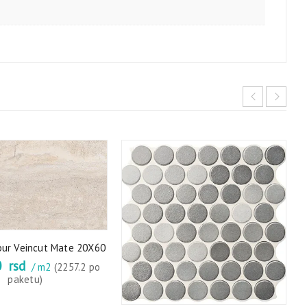
bur Veincut Mate 20X60
0
rsd
/ m2
(2257.2 po
paketu)