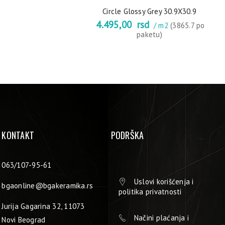
Circle Glossy Grey 30.9X30.9
4.495,00
rsd
/ m2
(3865.7 po
paketu)
KONTAKT
PODRŠKA
063/107-95-61
Uslovi korišćenja i
bgaonline@bgakeramika.rs
politika privatnosti
Jurija Gagarina 32, 11073
Načini plaćanja i
Novi Beograd