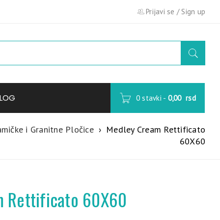
Prijavi se
/
Sign up
LOG
0 stavki
-
0,00
rsd
mičke i Granitne Pločice
›
Medley Cream Rettificato
60X60
 Rettificato 60X60