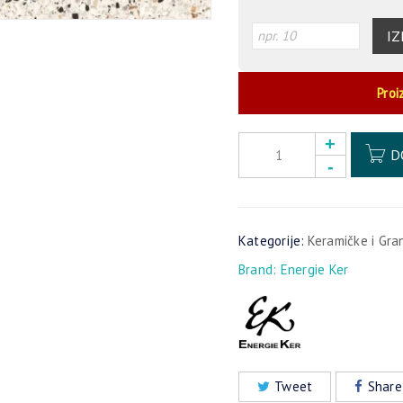
IZ
Proi
D
Kategorije:
Keramičke i Gra
Brand:
Energie Ker
Tweet
Share