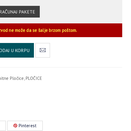
RAČUNAJ PAKETE
zvod ne može da se šalje brzom poštom.
Alternative:
ODAJ U KORPU
nitne Pločice
,
PLOČICE
Pinterest