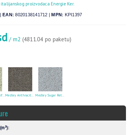
 italijanskog proizvodaca Energie Ker.
|
EAN:
8020138141712 |
MPN:
KPI1397
sd
/ m2
(4811.04 po paketu)
Medley Leaf Rettificato 60X60
Medley Anthracite Rettificato 60X60
Medley Sugar Rettificato 60X60
ure
(m²):