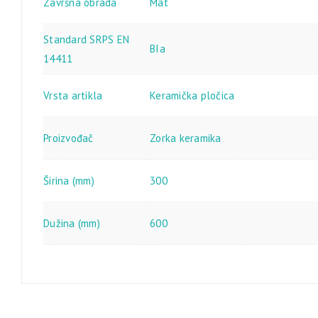
Završna obrada
Mat
Standard SRPS EN
BIa
14411
Vrsta artikla
Keramička pločica
Proizvođač
Zorka keramika
Širina (mm)
300
Dužina (mm)
600