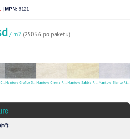
1
|
MPN:
8121
sd
/ m2
(2505.6 po paketu)
Mantova Grigio 30X60
Mantova Grafite 30X60
Mantova Crema Rilievo 30X60
Mantova Sabbia Rilievo 30X60
Mantova Bianco Rilievo 30X60
ure
(m²):