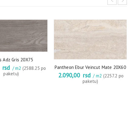
s Adz Gris 20X75
0
rsd
Pantheon Ebur Veincut Mate 20X60
/ m2
(2588.25 po
paketu)
2.090,00
rsd
/ m2
(2257.2 po
paketu)