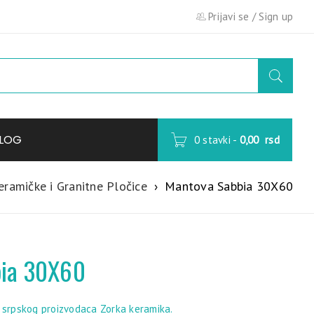
Prijavi se
/
Sign up
LOG
0 stavki
-
0,00
rsd
eramičke i Granitne Pločice
›
Mantova Sabbia 30X60
ia 30X60
, srpskog proizvodaca Zorka keramika.