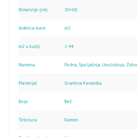
Dimenzije (cm)
30×60
Jedinica mere
m2
m2 u kutiji
1.44
Namena
Podna
,
Spoljašnja
,
Unutrašnja
,
Zidn
Materijal
Granitna Keramika
Boja
Bež
Tekstura
Kamen