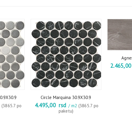
Agne
2.465,0
30.9X30.9
Circle Marquina 30.9X30.9
4.495,00
rsd
2
(3865.7 po
/ m2
(3865.7 po
paketu)