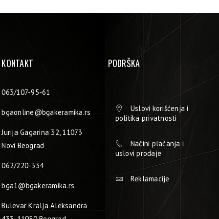
KONTAKT
PODRŠKA
063/107-95-61
Uslovi korišćenja i
bgaonline@bgakeramika.rs
politika privatnosti
Jurija Gagarina 32, 11073
Načini plaćanja i
Novi Beograd
uslovi prodaje
062/220-334
Reklamacije
bga1@bgakeramika.rs
Bulevar Kralja Aleksandra
433, 11050 Beograd