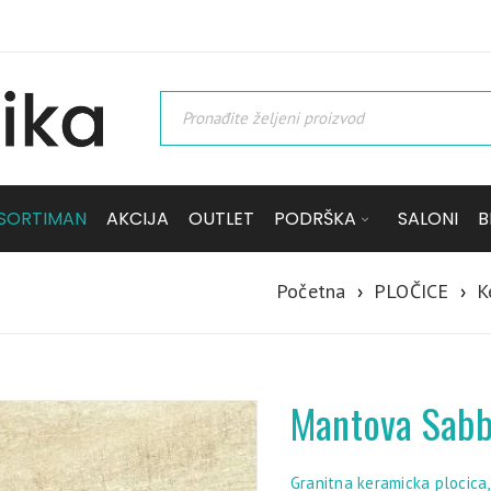
SORTIMAN
AKCIJA
OUTLET
PODRŠKA
SALONI
B
Početna
›
PLOČICE
›
K
Mantova Sabb
Granitna keramicka plocica