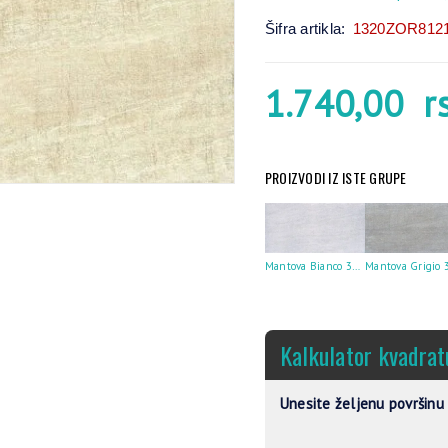
Šifra artikla:
1320ZOR812
1.740,00
r
PROIZVODI IZ ISTE GRUPE
Mantova Bianco 30X60
Kalkulator kvadrat
Unesite željenu površinu 