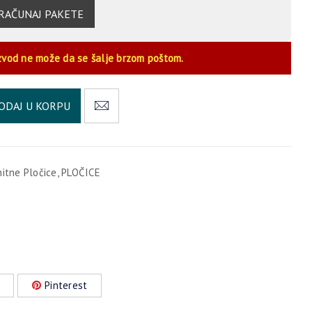
RAČUNAJ PAKETE
zvod ne može da se šalje brzom poštom.
Alternative:
ODAJ U KORPU
nitne Pločice
,
PLOČICE
Pinterest