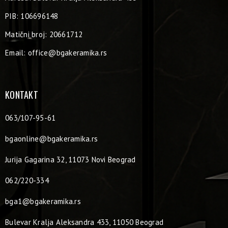
PIB: 106696148
Matični broj: 20661712
Email:
office@bgakeramika.rs
KONTAKT
063/107-95-61
bgaonline@bgakeramika.rs
Jurija Gagarina 32, 11073 Novi Beograd
062/220-334
bga1@bgakeramika.rs
Bulevar Kralja Aleksandra 433, 11050 Beograd