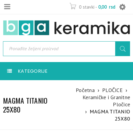
0 stavki
-
0,00
rsd
KATEGORIJE
Početna
›
PLOČICE
›
Keramičke i Granitne
MAGMA TITANIO
Pločice
25X80
›
MAGMA TITANIO
25X80