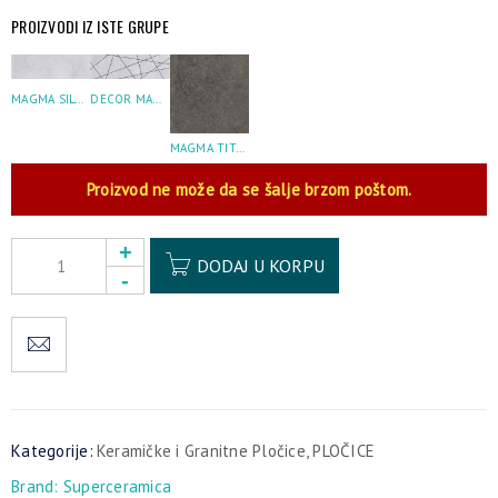
PROIZVODI IZ ISTE GRUPE
MAGMA SILVER 25X80
DECOR MAGMA SILVER 25X80
MAGMA TITANIO 45X45
Proizvod ne može da se šalje brzom poštom.
Alternative:
DODAJ U KORPU
Kategorije:
Keramičke i Granitne Pločice
,
PLOČICE
Brand:
Superceramica