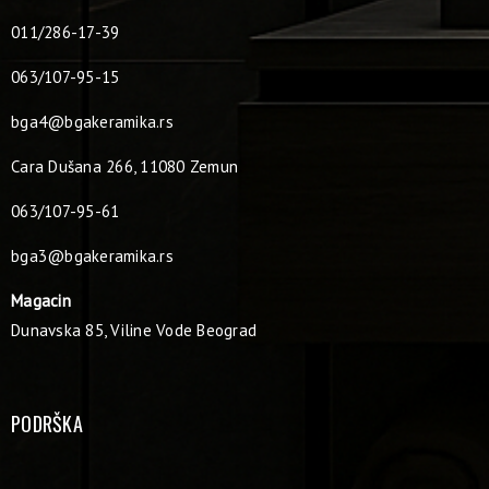
011/286-17-39
063/107-95-15
bga4@bgakeramika.rs
Cara Dušana 266, 11080 Zemun
063/107-95-61
bga3@bgakeramika.rs
Magacin
Dunavska 85, Viline Vode Beograd
PODRŠKA