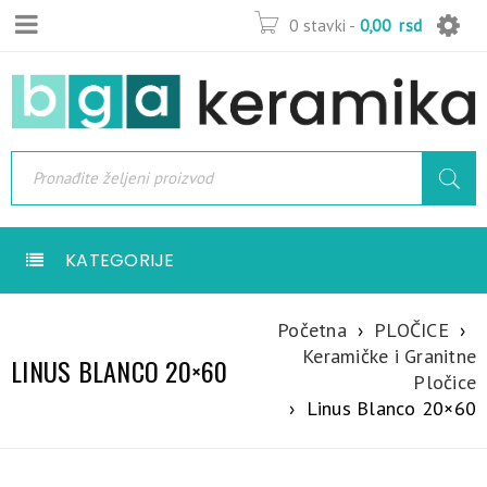
0 stavki
-
0,00
rsd
KATEGORIJE
Početna
›
PLOČICE
›
Keramičke i Granitne
LINUS BLANCO 20×60
Pločice
›
Linus Blanco 20×60