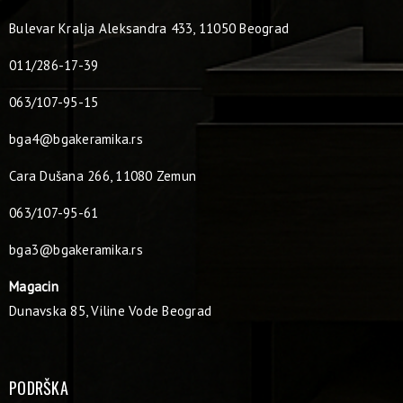
Bulevar Kralja Aleksandra 433, 11050 Beograd
011/286-17-39
063/107-95-15
bga4@bgakeramika.rs
Cara Dušana 266, 11080 Zemun
063/107-95-61
bga3@bgakeramika.rs
Magacin
Dunavska 85, Viline Vode Beograd
PODRŠKA