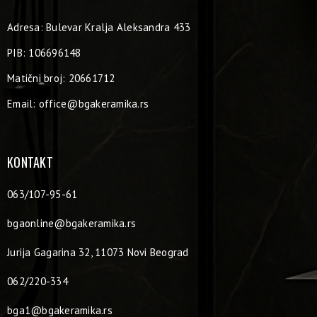
Adresa: Bulevar Kralja Aleksandra 433
PIB: 106696148
Matični broj: 20661712
Email:
office@bgakeramika.rs
KONTAKT
063/107-95-61
bgaonline@bgakeramika.rs
Jurija Gagarina 32, 11073 Novi Beograd
062/220-334
bga1@bgakeramika.rs