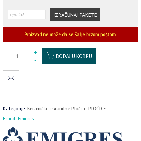
IZRAČUNAJ PAKETE
Proizvod ne može da se šalje brzom poštom.
Alternative:
DODAJ U KORPU
Kategorije:
Keramičke i Granitne Pločice
,
PLOČICE
Brand:
Emigres