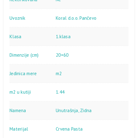
Uvoznik
Koral d.o.o. Pančevo
Klasa
1.klasa
Dimenzije (cm)
20×60
Jedinica mere
m2
m2 u kutiji
1.44
Namena
Unutrašnja
,
Zidna
Materijal
Crvena Pasta