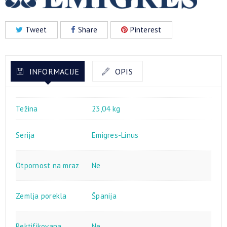
Tweet
Share
Pinterest
INFORMACIJE
OPIS
Težina
23,04 kg
Serija
Emigres-Linus
Otpornost na mraz
Ne
Zemlja porekla
Španija
Rektifikovana
Ne