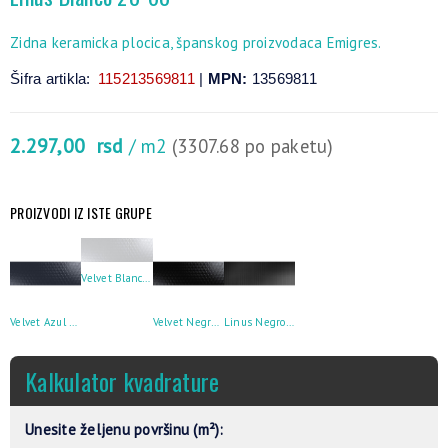
Zidna keramicka plocica, španskog proizvodaca Emigres.
Šifra artikla:
115213569811
|
MPN:
13569811
2.297,00
rsd
/ m2
(3307.68 po paketu)
PROIZVODI IZ ISTE GRUPE
Velvet Blanco 20×60
Velvet Azul 20×60
Velvet Negro 20×60
Linus Negro 20×60
Kalkulator kvadrature
Unesite željenu površinu (m²):