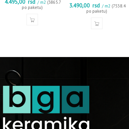
4.495,00
rsd
/ m2
(3865.7
3.490,00
rsd
/ m2
(7538.4
po paketu)
po paketu)