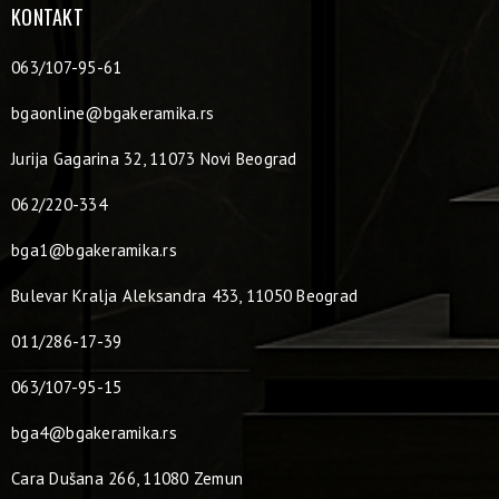
KONTAKT
063/107-95-61
bgaonline@bgakeramika.rs
Jurija Gagarina 32, 11073 Novi Beograd
062/220-334
bga1@bgakeramika.rs
Bulevar Kralja Aleksandra 433, 11050 Beograd
011/286-17-39
063/107-95-15
bga4@bgakeramika.rs
Cara Dušana 266, 11080 Zemun