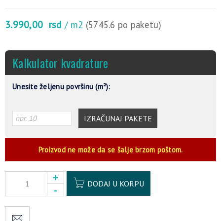
3.990,00
rsd
/ m2
(5745.6 po paketu)
Kalkulator kvadrature
Unesite željenu površinu (m²):
IZRAČUNAJ PAKETE
Proizvod ne može da se šalje brzom poštom.
Alternative:
DODAJ U KORPU