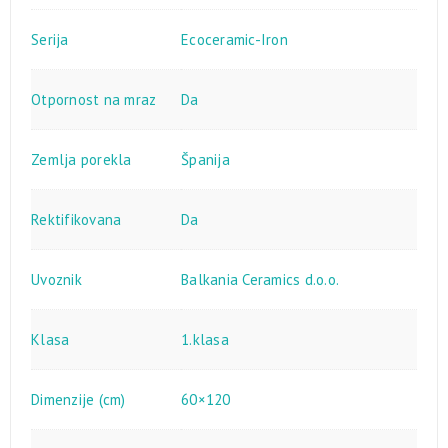
Serija
Ecoceramic-Iron
Otpornost na mraz
Da
Zemlja porekla
Španija
Rektifikovana
Da
Uvoznik
Balkania Ceramics d.o.o.
Klasa
1.klasa
Dimenzije (cm)
60×120