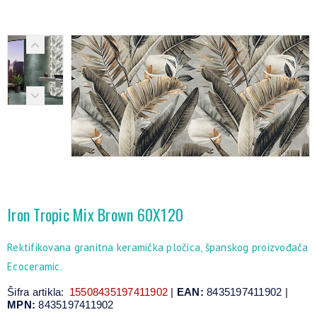
Iron Tropic Mix Brown 60X120
Rektifikovana granitna keramička pločica, španskog proizvođača
Ecoceramic.
Šifra artikla:
15508435197411902
|
EAN:
8435197411902 |
MPN:
8435197411902