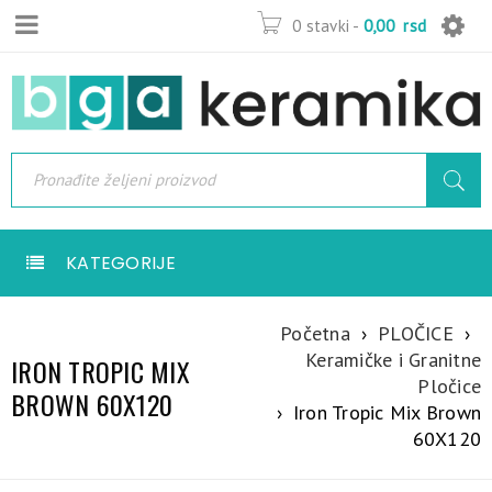
0 stavki
-
0,00
rsd
KATEGORIJE
Početna
›
PLOČICE
›
Keramičke i Granitne
IRON TROPIC MIX
Pločice
BROWN 60X120
›
Iron Tropic Mix Brown
60X120