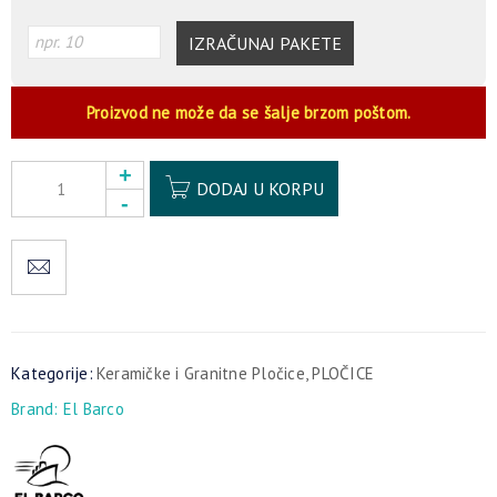
IZRAČUNAJ PAKETE
Proizvod ne može da se šalje brzom poštom.
Alternative:
DODAJ U KORPU
Kategorije:
Keramičke i Granitne Pločice
,
PLOČICE
Brand:
El Barco