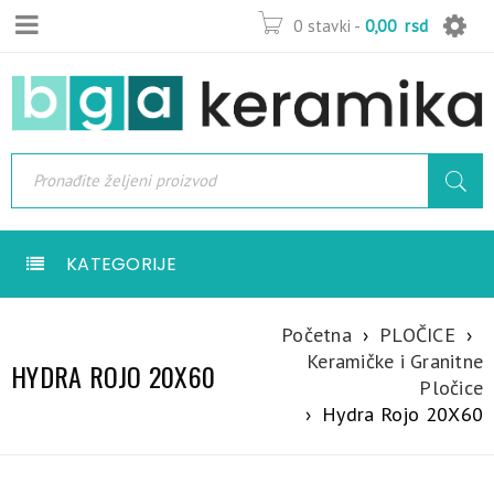
0 stavki
-
0,00
rsd
KATEGORIJE
Početna
›
PLOČICE
›
Keramičke i Granitne
HYDRA ROJO 20X60
Pločice
›
Hydra Rojo 20X60