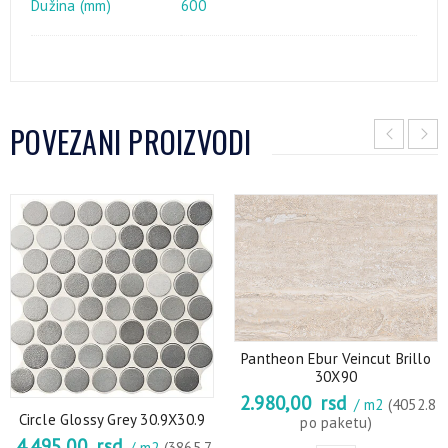
Dužina (mm)
600
POVEZANI PROIZVODI
Pantheon Ebur Veincut Brillo
30X90
2.980,00
rsd
/ m2
(4052.8
Circle Glossy Grey 30.9X30.9
po paketu)
4.495,00
rsd
/ m2
(3865.7