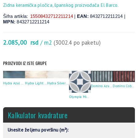
Zidna keramička pločica, španskog proizvođača El Barco.
Šifra artikla:
15508432712211214
|
EAN:
8432712211214 |
MPN:
8432712211214
2.085,00
rsd
/ m2
(3002.4 po paketu)
PROIZVODI IZ ISTE GRUPE
Hydra Azul 20X60
Hydra Light 20X60
Hydra Silver 20X60
Domino Azul 15X30
Domino Cobre 15X30
Olympia Mix 20X20
Kalkulator kvadrature
Unesite željenu površinu (m²):