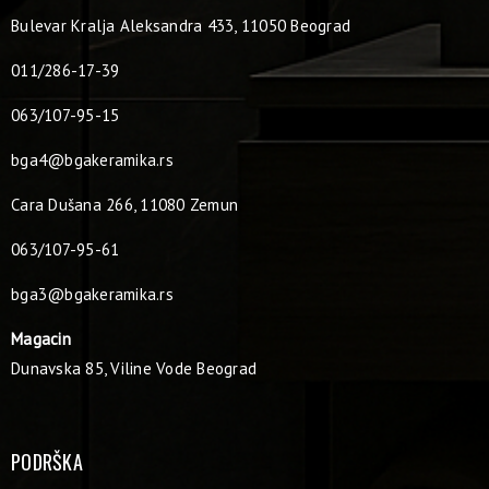
Bulevar Kralja Aleksandra 433, 11050 Beograd
011/286-17-39
063/107-95-15
bga4@bgakeramika.rs
Cara Dušana 266, 11080 Zemun
063/107-95-61
bga3@bgakeramika.rs
Magacin
Dunavska 85, Viline Vode Beograd
PODRŠKA