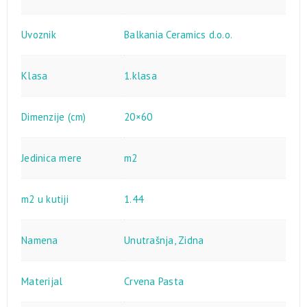
Uvoznik
Balkania Ceramics d.o.o.
Klasa
1.klasa
Dimenzije (cm)
20×60
Jedinica mere
m2
m2 u kutiji
1.44
Namena
Unutrašnja
,
Zidna
Materijal
Crvena Pasta