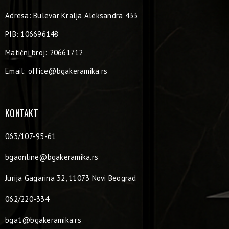
Adresa: Bulevar Kralja Aleksandra 433
PIB: 106696148
Matični broj: 20661712
Email:
office@bgakeramika.rs
KONTAKT
063/107-95-61
bgaonline@bgakeramika.rs
Jurija Gagarina 32, 11073 Novi Beograd
062/220-334
bga1@bgakeramika.rs