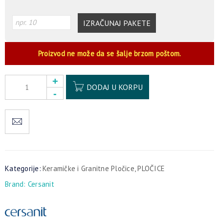
IZRAČUNAJ PAKETE
Proizvod ne može da se šalje brzom poštom.
Alternative:
DODAJ U KORPU
Kategorije:
Keramičke i Granitne Pločice
,
PLOČICE
Brand:
Cersanit