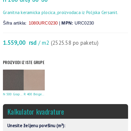
Granitna keramicka plocica, proizvodaca iz Poljska Cersanit.
Šifra artikla:
1080URC0230
|
MPN:
URC0230
1.559,00
rsd
/ m2
(2525.58 po paketu)
PROIZVODI IZ ISTE GRUPE
N 500 Graphite 30×30
R 400 Beige/Brown 30×30
Kalkulator kvadrature
Unesite željenu površinu (m²):