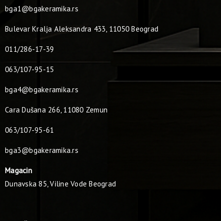
bga1@bgakeramika.rs
Bulevar Kralja Aleksandra 433, 11050 Beograd
011/286-17-39
063/107-95-15
bga4@bgakeramika.rs
Cara Dušana 266, 11080 Zemun
063/107-95-61
bga3@bgakeramika.rs
Magacin
Dunavska 85, Viline Vode Beograd