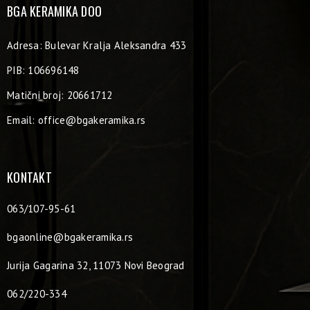
BGA KERAMIKA DOO
Adresa: Bulevar Kralja Aleksandra 433
PIB: 106696148
Matični broj: 20661712
Email:
office@bgakeramika.rs
KONTAKT
063/107-95-61
bgaonline@bgakeramika.rs
Jurija Gagarina 32, 11073 Novi Beograd
062/220-334