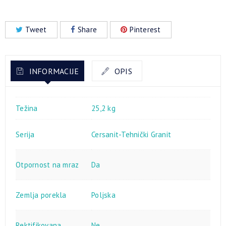
Tweet
Share
Pinterest
INFORMACIJE
OPIS
Težina
25,2 kg
Serija
Cersanit-Tehnički Granit
Otpornost na mraz
Da
Zemlja porekla
Poljska
Rektifikovana
Ne