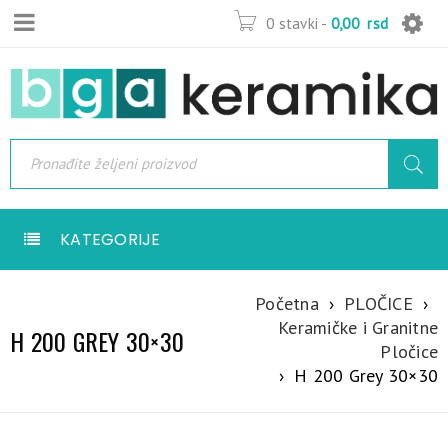
0 stavki
-
0,00
rsd
KATEGORIJE
Početna
›
PLOČICE
›
Keramičke i Granitne
H 200 GREY 30×30
Pločice
›
H 200 Grey 30×30