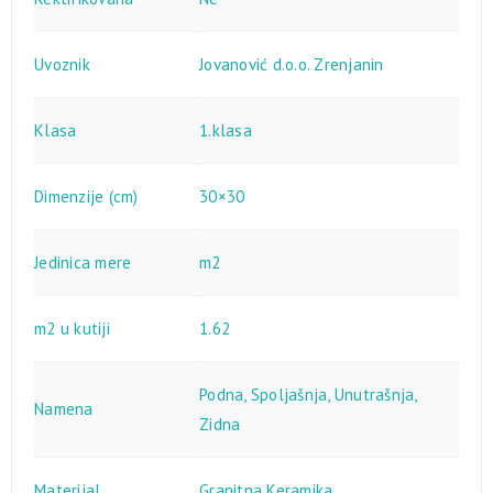
Uvoznik
Jovanović d.o.o. Zrenjanin
Klasa
1.klasa
Dimenzije (cm)
30×30
Jedinica mere
m2
m2 u kutiji
1.62
Podna
,
Spoljašnja
,
Unutrašnja
,
Namena
Zidna
Materijal
Granitna Keramika