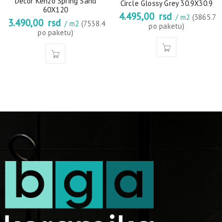
Decor Kenzo Spring Sand
Circle Glossy Grey 30.9X30.9
60X120
4.495,00
rsd
/ m2
(3865.7
3.490,00
rsd
/ m2
(7538.4
po paketu)
po paketu)