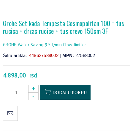
Grohe Set kada Tempesta Cosmopolitan 100 = tus
rucica + drzac rucice + tus crevo 150cm 3F
GROHE Water Saving 9.5 l/min flow limiter
Šifra artikla:
448627588002
|
MPN:
27588002
4.898,00
rsd
Alternative:
DODAJ U KORPU