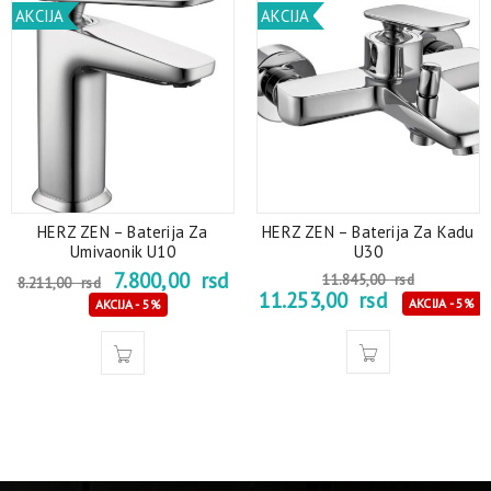
AKCIJA
AKCIJA
HERZ ZEN – Baterija Za
HERZ ZEN – Baterija Za Kadu
Umivaonik U10
U30
7.800,00
rsd
11.845,00
rsd
8.211,00
rsd
11.253,00
rsd
AKCIJA - 5%
AKCIJA - 5%