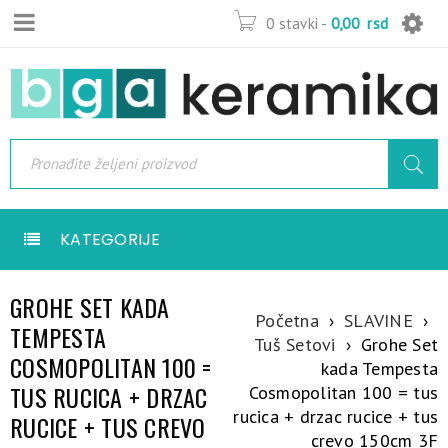
0 stavki
-
0,00
rsd
KATEGORIJE
GROHE SET KADA
Početna
›
SLAVINE
›
TEMPESTA
Tuš Setovi
›
Grohe Set
COSMOPOLITAN 100 =
kada Tempesta
TUS RUCICA + DRZAC
Cosmopolitan 100 = tus
rucica + drzac rucice + tus
RUCICE + TUS CREVO
crevo 150cm 3F