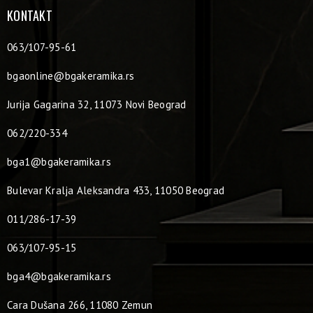
KONTAKT
063/107-95-61
bgaonline@bgakeramika.rs
Jurija Gagarina 32, 11073 Novi Beograd
062/220-334
bga1@bgakeramika.rs
Bulevar Kralja Aleksandra 433, 11050 Beograd
011/286-17-39
063/107-95-15
bga4@bgakeramika.rs
Cara Dušana 266, 11080 Zemun