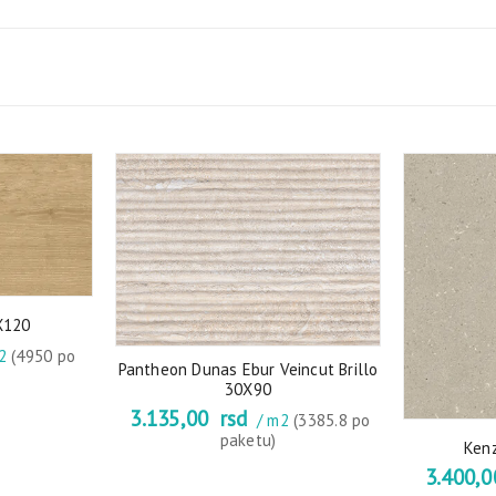
X120
m2
(4950 po
Pantheon Dunas Ebur Veincut Brillo
30X90
3.135,00
rsd
/ m2
(3385.8 po
paketu)
Ken
3.400,