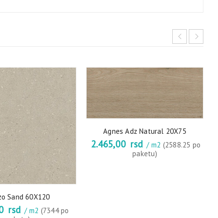
Agnes Adz Natural 20X75
2.465,00
rsd
/ m2
(2588.25 po
paketu)
zo Sand 60X120
00
rsd
/ m2
(7344 po