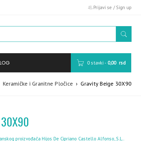
Prijavi se
/
Sign up
LOG
0 stavki
-
0,00
rsd
Keramičke i Granitne Pločice
›
Gravity Beige 30X90
e 30X90
anskog proizvođača Hijos De Cipriano Castello Alfonso, S.L..