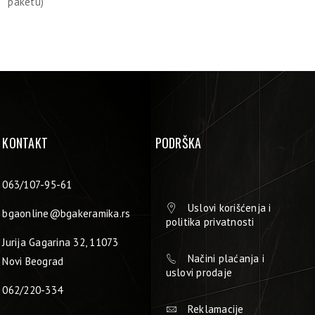
paketu)
KONTAKT
PODRŠKA
063/107-95-61
Uslovi korišćenja i
bgaonline@bgakeramika.rs
politika privatnosti
Jurija Gagarina 32, 11073
Načini plaćanja i
Novi Beograd
uslovi prodaje
062/220-334
Reklamacije