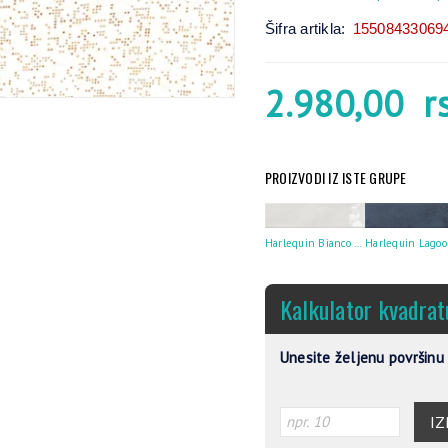
Šifra artikla:
15508433069
2.980,00
r
PROIZVODI IZ ISTE GRUPE
Harlequin Bianco 7X28
Kalkulator kvadrat
Unesite željenu površinu 
IZ