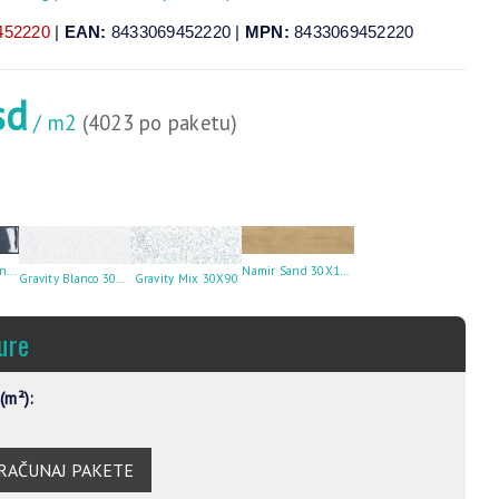
452220
|
EAN:
8433069452220 |
MPN:
8433069452220
sd
/ m2
(4023 po paketu)
Harlequin Lagoon 7X28
Namir Sand 30X120
Gravity Blanco 30X90
Gravity Mix 30X90
ure
(m²):
RAČUNAJ PAKETE