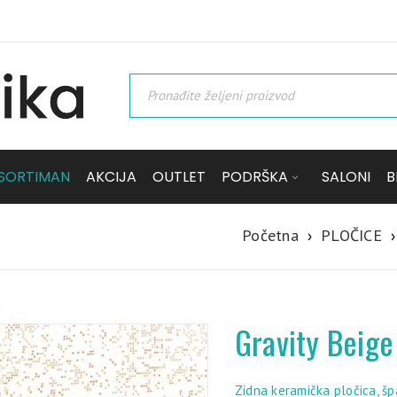
SORTIMAN
AKCIJA
OUTLET
PODRŠKA
SALONI
B
Početna
›
PLOČICE
›
Gravity Beig
Zidna keramička pločica, šp