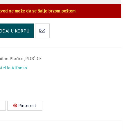
zvod ne može da se šalje brzom poštom.
Alternative:
ODAJ U KORPU
nitne Pločice
,
PLOČICE
stello Alfonso
Pinterest