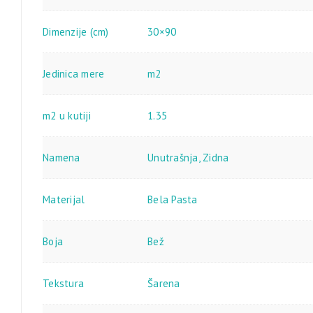
Dimenzije (cm)
30×90
Jedinica mere
m2
m2 u kutiji
1.35
Namena
Unutrašnja
,
Zidna
Materijal
Bela Pasta
Boja
Bež
Tekstura
Šarena