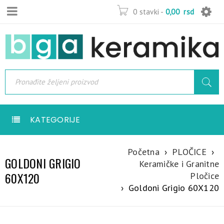
0 stavki
-
0,00
rsd
KATEGORIJE
Početna
›
PLOČICE
›
GOLDONI GRIGIO
Keramičke i Granitne
60X120
Pločice
›
Goldoni Grigio 60X120