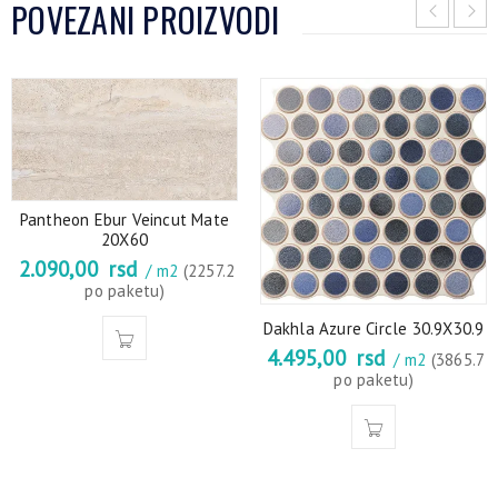
POVEZANI PROIZVODI
Pantheon Ebur Veincut Mate
20X60
2.090,00
rsd
/ m2
(2257.2
po paketu)
Dakhla Azure Circle 30.9X30.9
4.495,00
rsd
/ m2
(3865.7
po paketu)