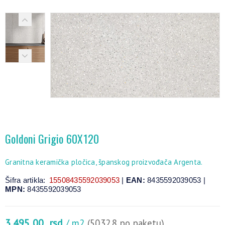
Goldoni Grigio 60X120
Granitna keramička pločica, španskog proizvođača Argenta.
Šifra artikla:
15508435592039053
|
EAN:
8435592039053 |
MPN:
8435592039053
3.495,00
rsd
/ m2
(5032.8 po paketu)