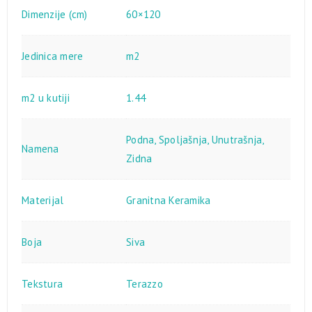
Dimenzije (cm)
60×120
Jedinica mere
m2
m2 u kutiji
1.44
Podna
,
Spoljašnja
,
Unutrašnja
,
Namena
Zidna
Materijal
Granitna Keramika
Boja
Siva
Tekstura
Terazzo