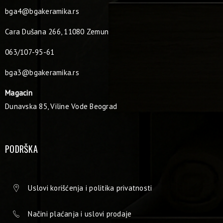
bga4@bgakeramika.rs
Cara Dušana 266, 11080 Zemun
063/107-95-61
bga3@bgakeramika.rs
Magacin
Dunavska 85, Viline Vode Beograd
PODRŠKA
Uslovi korišćenja i politika privatnosti
Načini plaćanja i uslovi prodaje