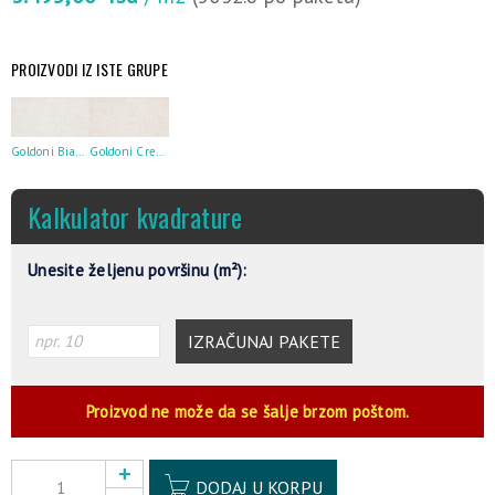
PROIZVODI IZ ISTE GRUPE
Goldoni Bianco 60X120
Goldoni Crema 60X120
Kalkulator kvadrature
Unesite željenu površinu (m²):
IZRAČUNAJ PAKETE
Proizvod ne može da se šalje brzom poštom.
Alternative:
DODAJ U KORPU