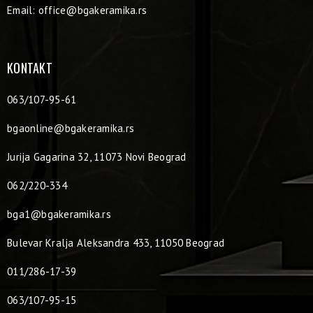
Email:
office@bgakeramika.rs
KONTAKT
063/107-95-61
bgaonline@bgakeramika.rs
Jurija Gagarina 32, 11073 Novi Beograd
062/220-334
bga1@bgakeramika.rs
Bulevar Kralja Aleksandra 433, 11050 Beograd
011/286-17-39
063/107-95-15