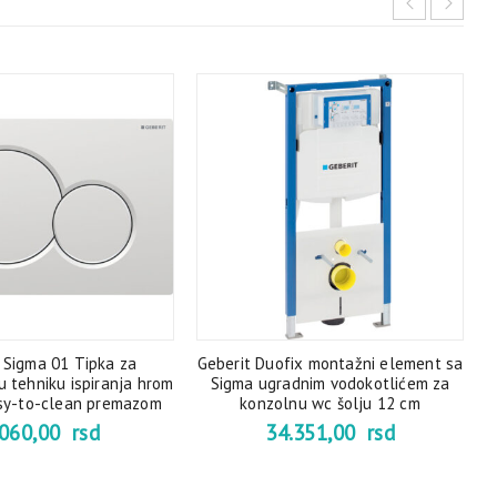
 Sigma 01 Tipka za
Geberit Duofix montažni element sa
u tehniku ispiranja hrom
Sigma ugradnim vodokotlićem za
asy-to-clean premazom
konzolnu wc šolju 12 cm
.060,00
rsd
34.351,00
rsd