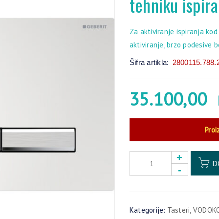
tehniku ispira
Za aktiviranje ispiranja ko
aktiviranje, brzo podesive 
Šifra artikla:
2800115.788.
35.100,00
Proi
D
Kategorije:
Tasteri
,
VODOKO