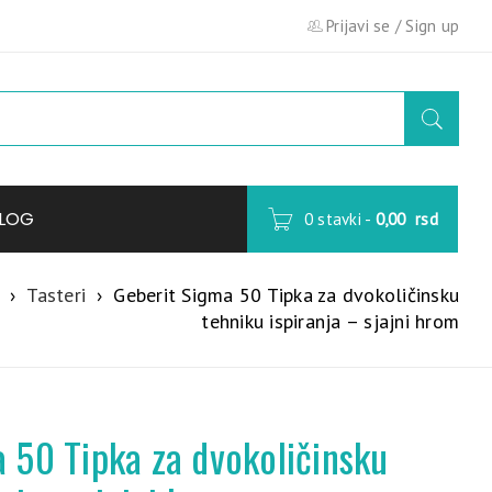
Prijavi se
/
Sign up
LOG
0 stavki
-
0,00
rsd
›
Tasteri
›
Geberit Sigma 50 Tipka za dvokoličinsku
tehniku ispiranja – sjajni hrom
 50 Tipka za dvokoličinsku