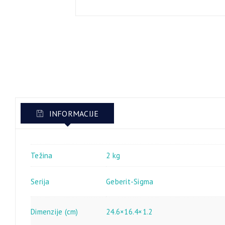
INFORMACIJE
Težina
2 kg
Serija
Geberit-Sigma
Dimenzije (cm)
24.6×16.4×1.2