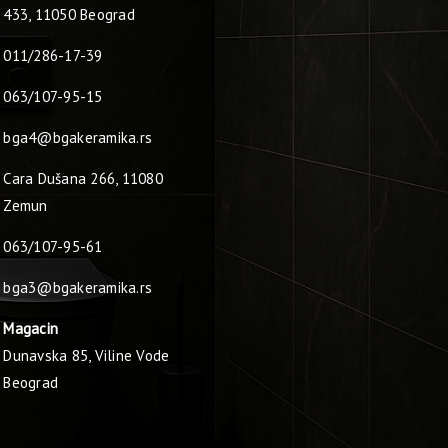
433, 11050 Beograd
011/286-17-39
063/107-95-15
bga4@bgakeramika.rs
Cara Dušana 266, 11080
Zemun
063/107-95-61
bga3@bgakeramika.rs
Magacin
Dunavska 85, Viline Vode
Beograd