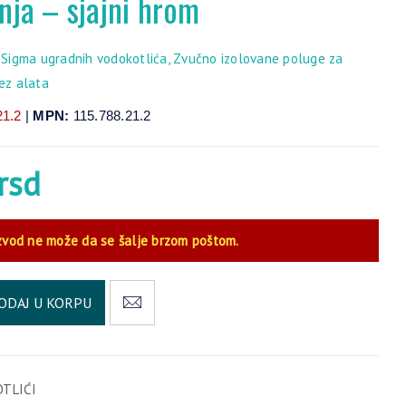
nja – sjajni hrom
d Sigma ugradnih vodokotlića, Zvučno izolovane poluge za
bez alata
21.2
|
MPN:
115.788.21.2
rsd
zvod ne može da se šalje brzom poštom.
Alternative:
ODAJ U KORPU
TLIĆI