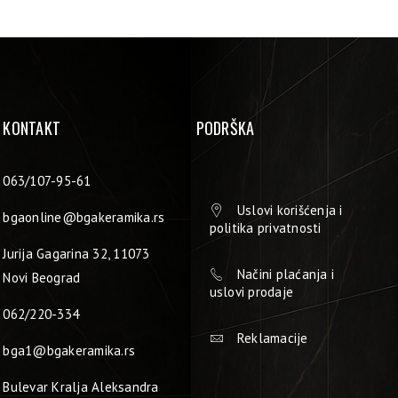
KONTAKT
PODRŠKA
063/107-95-61
Uslovi korišćenja i
bgaonline@bgakeramika.rs
politika privatnosti
Jurija Gagarina 32, 11073
Načini plaćanja i
Novi Beograd
uslovi prodaje
062/220-334
Reklamacije
bga1@bgakeramika.rs
Bulevar Kralja Aleksandra