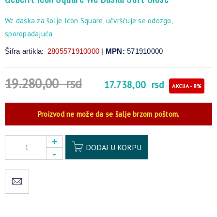
Wc daska za šolje Icon Square, učvršćuje se odozgo,
sporopadajuća
Šifra artikla:
2805571910000
|
MPN:
571910000
19.280,00
rsd
17.738,00
rsd
AKCIJA - 8%
Proizvod ne može da se šalje brzom poštom.
Alternative:
DODAJ U KORPU