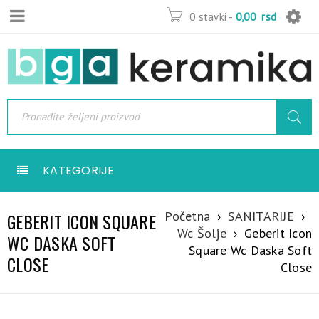
0 stavki
-
0,00
rsd
KATEGORIJE
Početna
›
SANITARIJE
›
GEBERIT ICON SQUARE
Wc Šolje
›
Geberit Icon
WC DASKA SOFT
Square Wc Daska Soft
CLOSE
Close