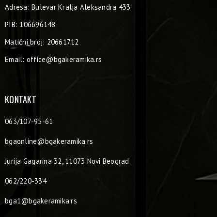
Adresa: Bulevar Kralja Aleksandra 433
PIB: 106696148
Matični broj: 20661712
Email:
office@bgakeramika.rs
KONTAKT
063/107-95-61
bgaonline@bgakeramika.rs
Jurija Gagarina 32, 11073 Novi Beograd
062/220-334
bga1@bgakeramika.rs