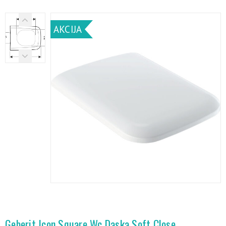
AKCIJA
Geberit Icon Square Wc Daska Soft Close