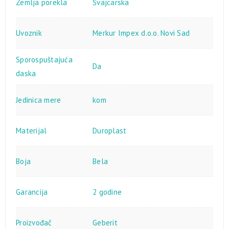
Zemlja porekla
Švajcarska
Uvoznik
Merkur Impex d.o.o. Novi Sad
Sporospuštajuća
Da
daska
Jedinica mere
kom
Materijal
Duroplast
Boja
Bela
Garancija
2 godine
Proizvođač
Geberit