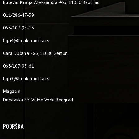
Bulevar Kralja Aleksandra 433, 11050 Beograd
011/286-17-39
063/107-95-15
bga4@bgakeramika.rs
Cara Dušana 266, 11080 Zemun
063/107-95-61
bga3@bgakeramika.rs
Magacin
Dunavska 85, Viline Vode Beograd
PODRŠKA