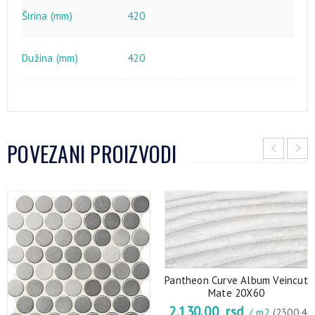
Širina (mm)
420
Dužina (mm)
420
POVEZANI PROIZVODI
Pantheon Curve Album Veincut
Mate 20X60
2.130,00
rsd
/ m2
(2300.4