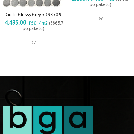
po paketu)
Circle Glossy Grey 30.9X30.9
4.495,00
rsd
/ m2
(3865.7
po paketu)