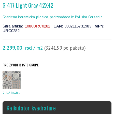
G 417 Light Gray 42X42
Granitna keramicka plocica, proizvodaca iz Poljska Cersanit.
Šifra artikla:
1080URC0282
|
EAN:
5902115731983 |
MPN:
URC0282
2.299,00
rsd
/ m2
(3241.59 po paketu)
PROIZVODI IZ ISTE GRUPE
G 417 Patchwork Two 42X42
Kalkulator kvadrature