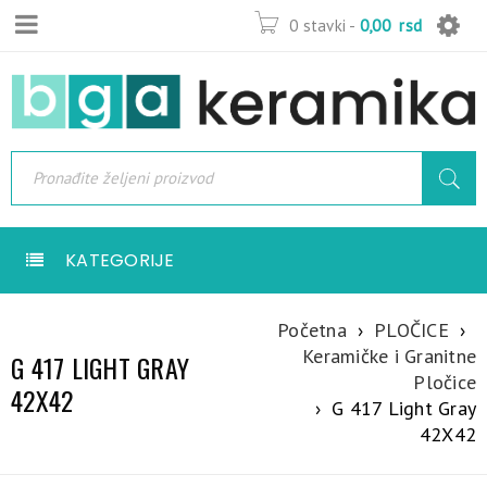
0 stavki
-
0,00
rsd
KATEGORIJE
Početna
›
PLOČICE
›
Keramičke i Granitne
G 417 LIGHT GRAY
Pločice
42X42
›
G 417 Light Gray
42X42