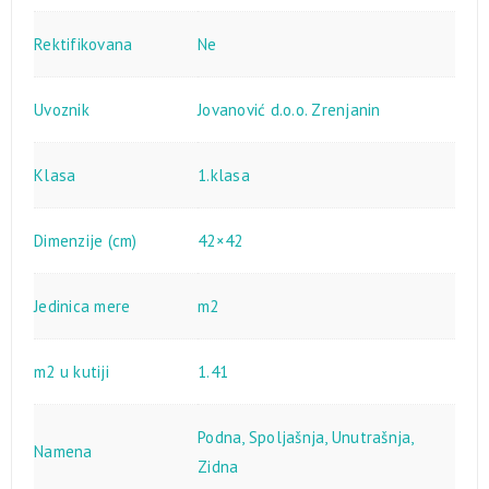
Rektifikovana
Ne
Uvoznik
Jovanović d.o.o. Zrenjanin
Klasa
1.klasa
Dimenzije (cm)
42×42
Jedinica mere
m2
m2 u kutiji
1.41
Podna
,
Spoljašnja
,
Unutrašnja
,
Namena
Zidna