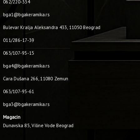
062/220-334
bga1@bgakeramika.rs
Bulevar Kralja Aleksandra 433, 11050 Beograd
011/286-17-39
063/107-95-15
bga4@bgakeramika.rs
Cara Dušana 266, 11080 Zemun
063/107-95-61
bga3@bgakeramika.rs
Magacin
Dunavska 85, Viline Vode Beograd