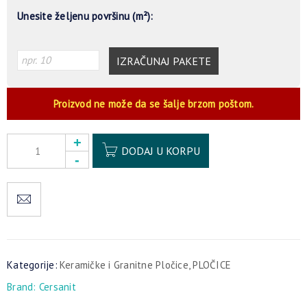
Unesite željenu površinu (m²):
IZRAČUNAJ PAKETE
Proizvod ne može da se šalje brzom poštom.
Alternative:
DODAJ U KORPU
Kategorije:
Keramičke i Granitne Pločice
,
PLOČICE
Brand:
Cersanit