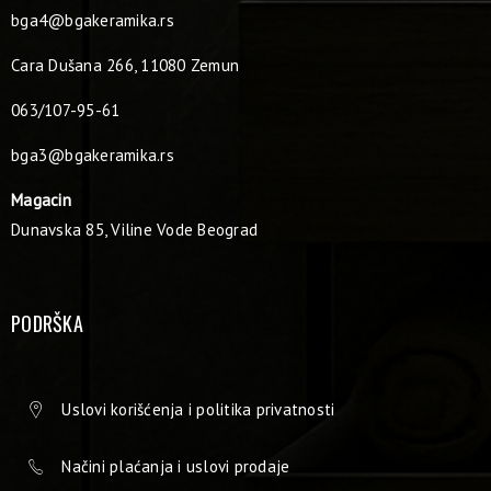
bga4@bgakeramika.rs
Cara Dušana 266, 11080 Zemun
063/107-95-61
bga3@bgakeramika.rs
Magacin
Dunavska 85, Viline Vode Beograd
PODRŠKA
Uslovi korišćenja i politika privatnosti
Načini plaćanja i uslovi prodaje