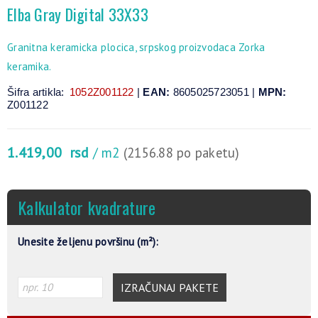
Elba Gray Digital 33X33
Granitna keramicka plocica, srpskog proizvodaca Zorka
keramika.
Šifra artikla:
1052Z001122
|
EAN:
8605025723051 |
MPN:
Z001122
1.419,00
rsd
/ m2
(2156.88 po paketu)
Kalkulator kvadrature
Unesite željenu površinu (m²):
IZRAČUNAJ PAKETE