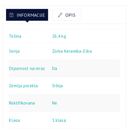
INFORMACIJE
OPIS
Težina
26,4 kg
Serija
Zorka Keramika-Elba
Otpornost na mraz
Da
Zemlja porekla
Srbija
Rektifikovana
Ne
Klasa
1.klasa