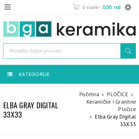
0 stavki
-
0,00
rsd
KATEGORIJE
Početna
›
PLOČICE
›
Keramičke i Granitne
ELBA GRAY DIGITAL
Pločice
33X33
›
Elba Gray Digital
33X33