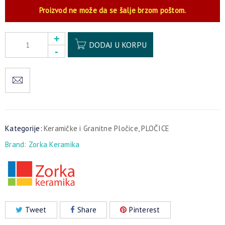
Proizvod ne može da se šalje brzom poštom.
Alternative:
DODAJ U KORPU
Kategorije:
Keramičke i Granitne Pločice
,
PLOČICE
Brand:
Zorka Keramika
Tweet
Share
Pinterest