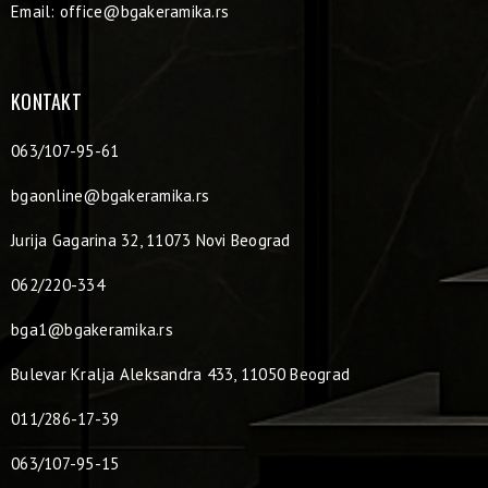
Email:
office@bgakeramika.rs
KONTAKT
063/107-95-61
bgaonline@bgakeramika.rs
Jurija Gagarina 32, 11073 Novi Beograd
062/220-334
bga1@bgakeramika.rs
Bulevar Kralja Aleksandra 433, 11050 Beograd
011/286-17-39
063/107-95-15