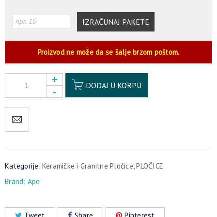
IZRAČUNAJ PAKETE
Proizvod ne može da se šalje brzom poštom.
Alternative:
DODAJ U KORPU
Kategorije:
Keramičke i Granitne Pločice
,
PLOČICE
Brand:
Ape
Tweet
Share
Pinterest