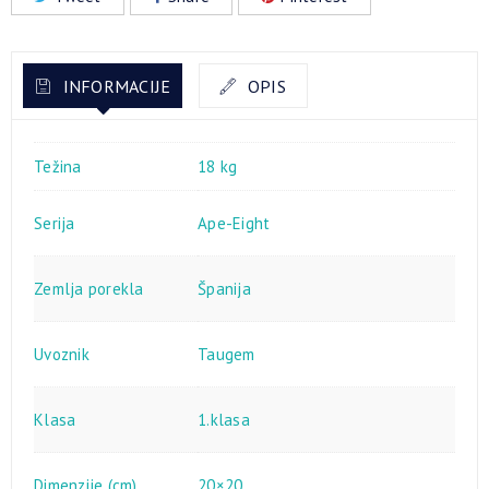
INFORMACIJE
OPIS
Težina
18 kg
Serija
Ape-Eight
Zemlja porekla
Španija
Uvoznik
Taugem
Klasa
1.klasa
Dimenzije (cm)
20×20