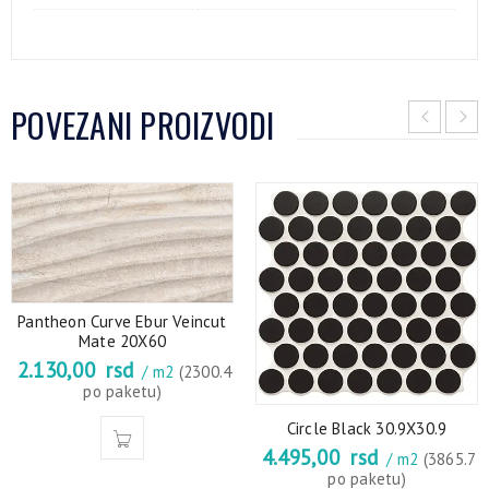
POVEZANI PROIZVODI
Pantheon Curve Ebur Veincut
Mate 20X60
2.130,00
rsd
/ m2
(2300.4
po paketu)
Circle Black 30.9X30.9
4.495,00
rsd
/ m2
(3865.7
po paketu)