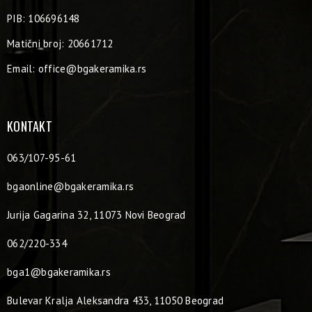
PIB: 106696148
Matični broj: 20661712
Email:
office@bgakeramika.rs
KONTAKT
063/107-95-61
bgaonline@bgakeramika.rs
Jurija Gagarina 32, 11073 Novi Beograd
062/220-334
bga1@bgakeramika.rs
Bulevar Kralja Aleksandra 433, 11050 Beograd