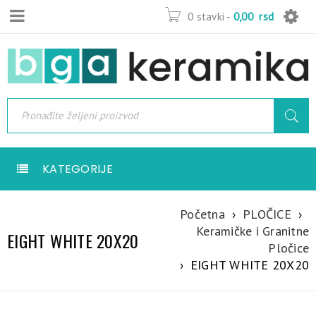
0 stavki
-
0,00
rsd
KATEGORIJE
Početna
›
PLOČICE
›
Keramičke i Granitne
EIGHT WHITE 20X20
Pločice
›
EIGHT WHITE 20X20