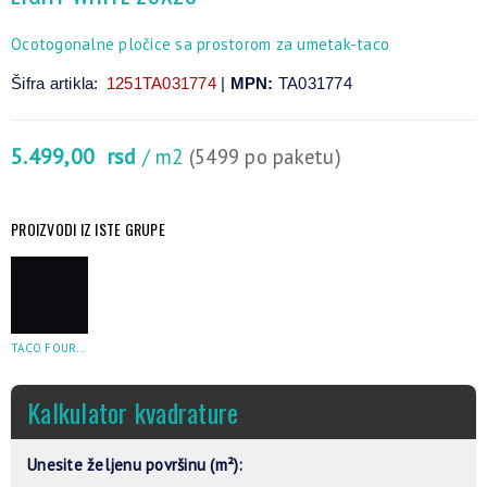
Ocotogonalne pločice sa prostorom za umetak-taco
Šifra artikla:
1251TA031774
|
MPN:
TA031774
5.499,00
rsd
/ m2
(5499 po paketu)
PROIZVODI IZ ISTE GRUPE
TACO FOUR BLACK 3,8X3,8
Kalkulator kvadrature
Unesite željenu površinu (m²):