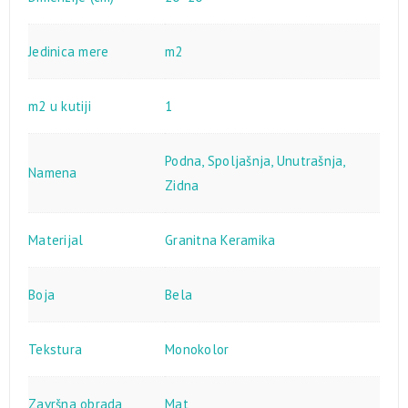
Jedinica mere
m2
m2 u kutiji
1
Podna
,
Spoljašnja
,
Unutrašnja
,
Namena
Zidna
Materijal
Granitna Keramika
Boja
Bela
Tekstura
Monokolor
Završna obrada
Mat