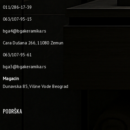
011/286-17-39
063/107-95-15
bga4@bgakeramika.rs
Cara Dušana 266, 11080 Zemun
063/107-95-61
bga3@bgakeramika.rs
Magacin
Dunavska 85, Viline Vode Beograd
PODRŠKA