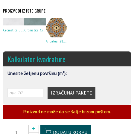
PROIZVODI IZ ISTE GRUPE
Cromatica Blanco 30X90
Cromatica Cielo 30X90
Andalusi 28.5X33
Kalkulator kvadrature
Unesite željenu površinu (m²):
IZRAČUNAJ PAKETE
Proizvod ne može da se šalje brzom poštom.
Alternative:
DODAJ U KORPU