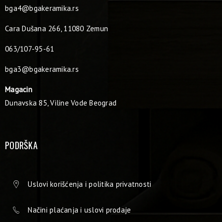
bga4@bgakeramika.rs
Cara Dušana 266, 11080 Zemun
063/107-95-61
bga3@bgakeramika.rs
Magacin
Dunavska 85, Viline Vode Beograd
PODRŠKA
Uslovi korišćenja i politika privatnosti
Načini plaćanja i uslovi prodaje