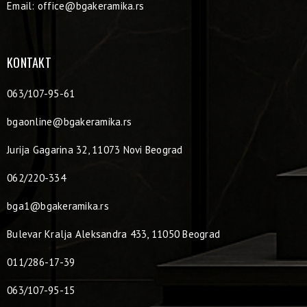
Email:
office@bgakeramika.rs
KONTAKT
063/107-95-61
bgaonline@bgakeramika.rs
Jurija Gagarina 32, 11073 Novi Beograd
062/220-334
bga1@bgakeramika.rs
Bulevar Kralja Aleksandra 433, 11050 Beograd
011/286-17-39
063/107-95-15