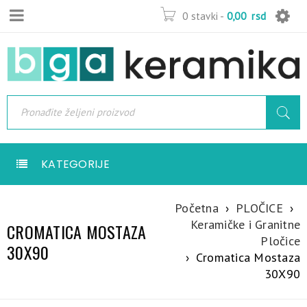
0 stavki
-
0,00
rsd
KATEGORIJE
Početna
›
PLOČICE
›
Keramičke i Granitne
CROMATICA MOSTAZA
Pločice
30X90
›
Cromatica Mostaza
30X90