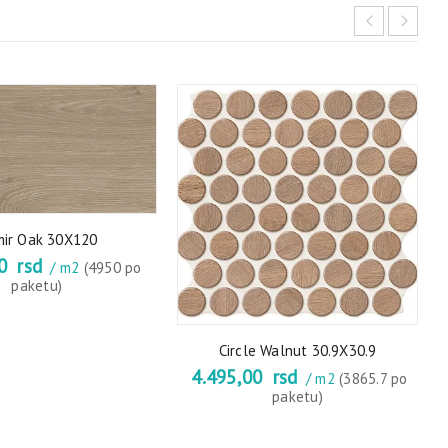
ir Oak 30X120
00
rsd
/ m2
(4950 po
paketu)
Circle Walnut 30.9X30.9
4.495,00
rsd
/ m2
(3865.7 po
paketu)