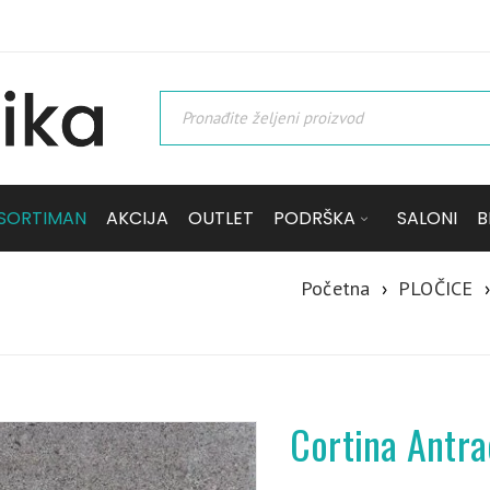
SORTIMAN
AKCIJA
OUTLET
PODRŠKA
SALONI
B
Početna
›
PLOČICE
›
Cortina Antr