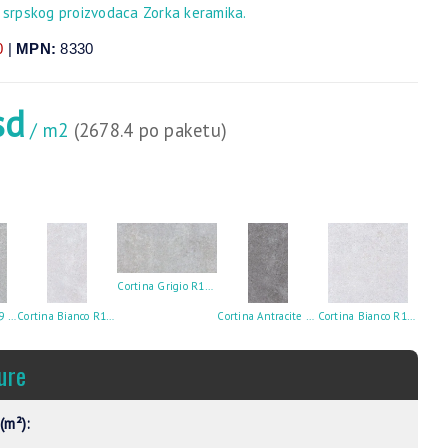
, srpskog proizvodaca Zorka keramika.
0
|
MPN:
8330
sd
/ m2
(2678.4 po paketu)
Cortina Grigio R11 30X60
Cortina Grigio R9 60X60
Cortina Bianco R11 30X60
Cortina Antracite R11 30X60
Cortina Bianco R11 60X60
ure
(m²):