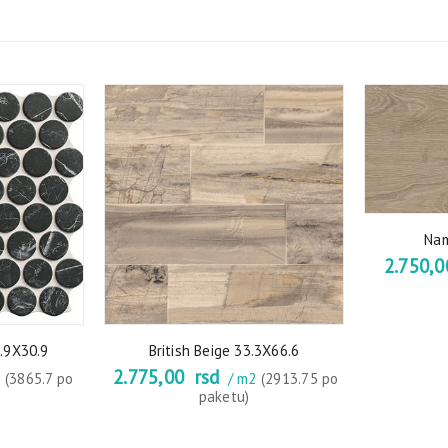
Nam
2.750,
0.9X30.9
British Beige 33.3X66.6
2.775,00
rsd
2
(3865.7 po
/ m2
(2913.75 po
paketu)