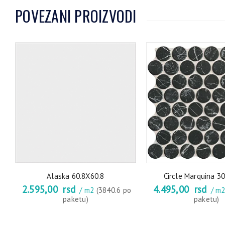
POVEZANI PROIZVODI
e
o
Alaska 60.8X60.8
Circle Marquina 3
2.595,00
rsd
4.495,00
rsd
/ m2
(3840.6 po
/ m
paketu)
paketu)