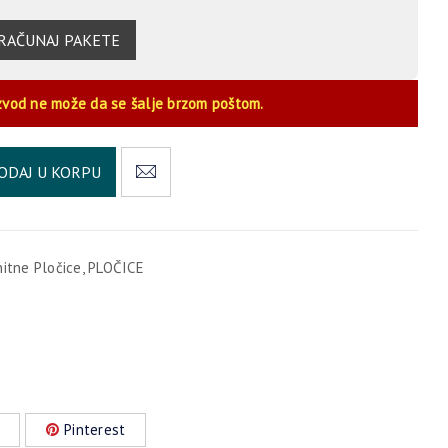
RAČUNAJ PAKETE
zvod ne može da se šalje brzom poštom.
Alternative:
ODAJ U KORPU
nitne Pločice
,
PLOČICE
Pinterest