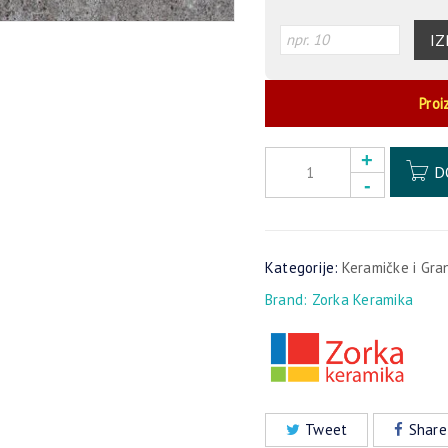
IZ
Proi
D
Kategorije:
Keramičke i Gra
Brand:
Zorka Keramika
Tweet
Share