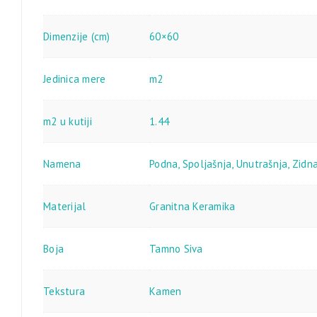
Dimenzije (cm)
60×60
Jedinica mere
m2
m2 u kutiji
1.44
Namena
Podna
,
Spoljašnja
,
Unutrašnja
,
Zidn
Materijal
Granitna Keramika
Boja
Tamno Siva
Tekstura
Kamen