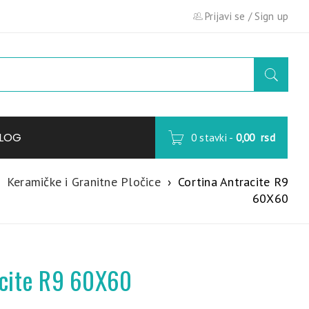
Prijavi se
/
Sign up
LOG
0 stavki
-
0,00
rsd
Keramičke i Granitne Pločice
›
Cortina Antracite R9
60X60
acite R9 60X60