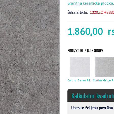
Granitna keramicka plocica
Šifra artikla:
1320ZOR833
1.860,00
r
PROIZVODI IZ ISTE GRUPE
Cortina Bianco R9 60X60
Kalkulator kvadrat
Unesite željenu površinu 