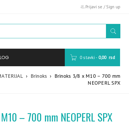
Prijavi se
/
Sign up
LOG
0 stavki
-
0,00
rsd
ATERIJAL
›
Brinoks
›
Brinoks 3/8 x M10 – 700 mm
NEOPERL SPX
x M10 – 700 mm NEOPERL SPX