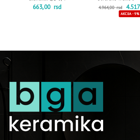
663,00
rsd
4.51
4.964,00
rsd
AKCIJA - 9%