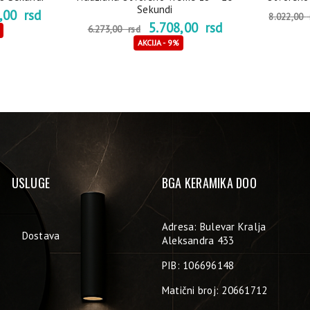
Sekundi
7,00
rsd
8.022,00
5.708,00
rsd
6.273,00
rsd
AKCIJA - 9%
USLUGE
BGA KERAMIKA DOO
Adresa: Bulevar Kralja
Dostava
Aleksandra 433
PIB: 106696148
Matični broj: 20661712