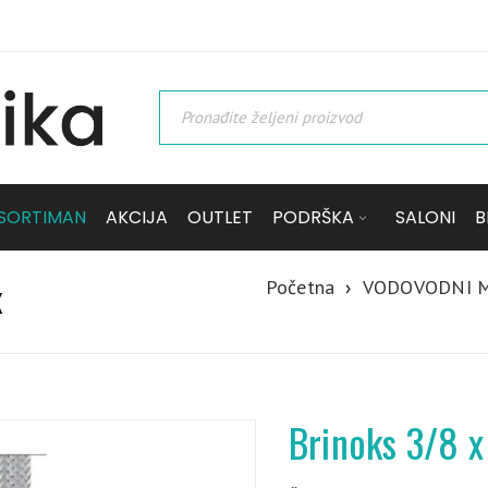
SORTIMAN
AKCIJA
OUTLET
PODRŠKA
SALONI
B
Početna
›
VODOVODNI M
X
Brinoks 3/8 