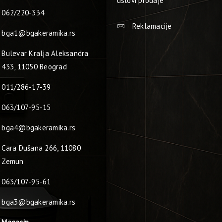
uslovi prodaje
062/220-334
Reklamacije
bga1@bgakeramika.rs
Bulevar Kralja Aleksandra
433, 11050 Beograd
011/286-17-39
063/107-95-15
bga4@bgakeramika.rs
Cara Dušana 266, 11080
Zemun
063/107-95-61
bga3@bgakeramika.rs