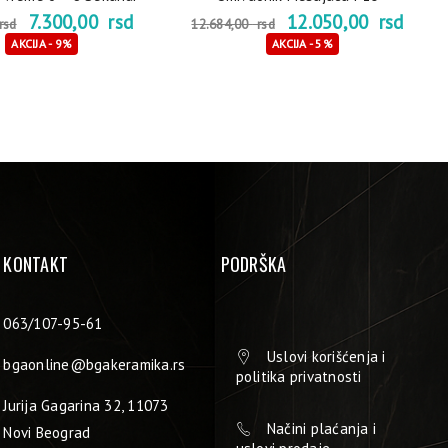
7.300,00
rsd
12.050,00
rsd
rsd
12.684,00
rsd
AKCIJA - 9%
AKCIJA - 5%
KONTAKT
PODRŠKA
063/107-95-61
Uslovi korišćenja i
bgaonline@bgakeramika.rs
politika privatnosti
Jurija Gagarina 32, 11073
Načini plaćanja i
Novi Beograd