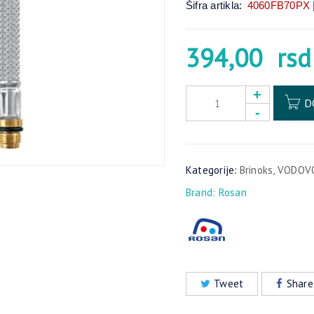
Šifra artikla:
4060FB70PX
394,00
rsd
D
Kategorije:
Brinoks
,
VODOVO
Brand:
Rosan
Tweet
Share