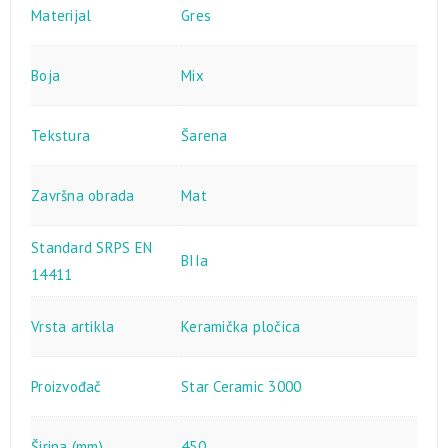
Materijal
Gres
Boja
Mix
Tekstura
Šarena
Završna obrada
Mat
Standard SRPS EN
BIIa
14411
Vrsta artikla
Keramička pločica
Proizvođač
Star Ceramic 3000
Širina (mm)
450