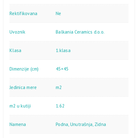
Rektifikovana
Ne
Uvoznik
Balkania Ceramics d.o.o.
Klasa
1.klasa
Dimenzije (cm)
45×45
Jedinica mere
m2
m2 u kutiji
1.62
Namena
Podna
,
Unutrašnja
,
Zidna