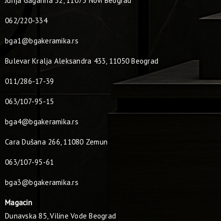
Jurija Gagarina 32, 11073 Novi Beograd
062/220-334
bga1@bgakeramika.rs
Bulevar Kralja Aleksandra 433, 11050 Beograd
011/286-17-39
063/107-95-15
bga4@bgakeramika.rs
Cara Dušana 266, 11080 Zemun
063/107-95-61
bga3@bgakeramika.rs
Magacin
Dunavska 85, Viline Vode Beograd