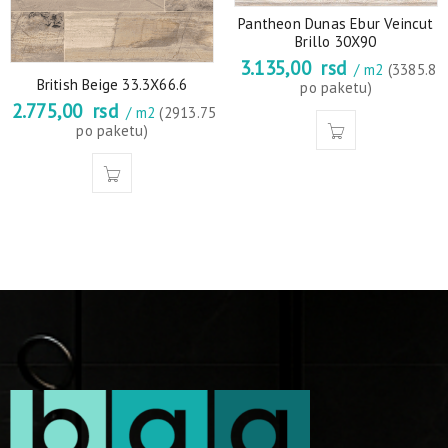
Pantheon Dunas Ebur Veincut
Brillo 30X90
3.135,00
rsd
/ m2
(3385.8
British Beige 33.3X66.6
po paketu)
2.775,00
rsd
/ m2
(2913.75
po paketu)