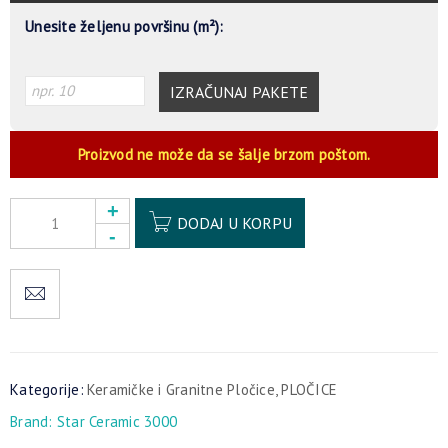
Unesite željenu površinu (m²):
IZRAČUNAJ PAKETE
Proizvod ne može da se šalje brzom poštom.
Alternative:
DODAJ U KORPU
Kategorije:
Keramičke i Granitne Pločice
,
PLOČICE
Brand:
Star Ceramic 3000