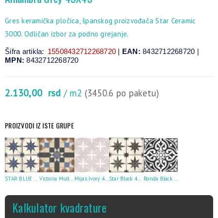
Gres keramička pločica, španskog proizvođača Star Ceramic
3000. Odličan izbor za podno grejanje.
Šifra artikla:
15508432712268720
|
EAN:
8432712268720 |
MPN:
8432712268720
2.130,00
rsd
/ m2
(3450.6 po paketu)
PROIZVODI IZ ISTE GRUPE
STAR BLUE 45×45
Victoria Multicolor 45X45
Mijas Ivory 45X45
Star Black 45X45
Ronda Black 45X45
Kalkulator kvadrature