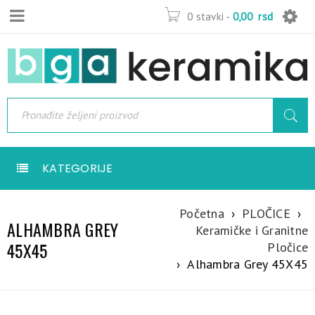
0 stavki
-
0,00
rsd
KATEGORIJE
Početna
›
PLOČICE
›
ALHAMBRA GREY
Keramičke i Granitne
45X45
Pločice
›
Alhambra Grey 45X45