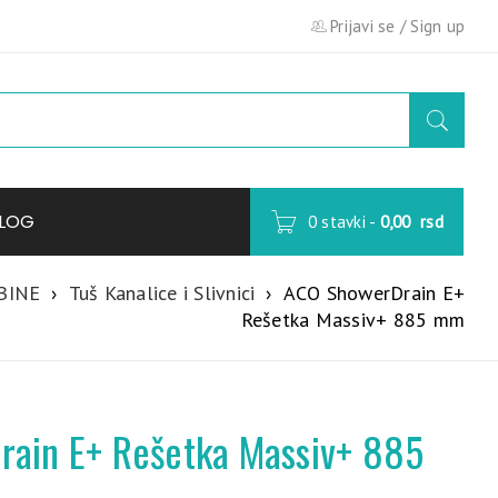
Prijavi se
/
Sign up
LOG
0 stavki
-
0,00
rsd
BINE
›
Tuš Kanalice i Slivnici
›
ACO ShowerDrain E+
Rešetka Massiv+ 885 mm
ain E+ Rešetka Massiv+ 885