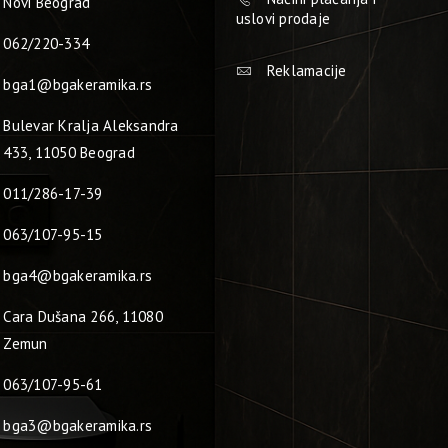
Novi Beograd
uslovi prodaje
062/220-334
Reklamacije
bga1@bgakeramika.rs
Bulevar Kralja Aleksandra
433, 11050 Beograd
011/286-17-39
063/107-95-15
bga4@bgakeramika.rs
Cara Dušana 266, 11080
Zemun
063/107-95-61
bga3@bgakeramika.rs