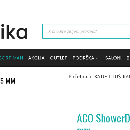
SORTIMAN
AKCIJA
OUTLET
PODRŠKA
SALONI
B
Početna
›
KADE I TUŠ KA
85 MM
ACO ShowerDr
mm