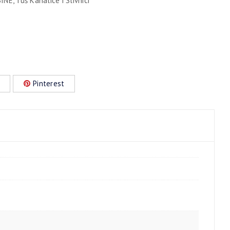
BINE
,
Tuš Kanalice i Slivnici
Pinterest