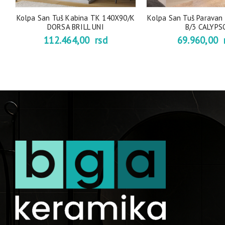
I
Kolpa San Tuš Kabina TK 140X90/K
Kolpa San Tuš Paravan
DORSA BRILL UNI
B/3 CALYPS
112.464,00
rsd
69.960,00