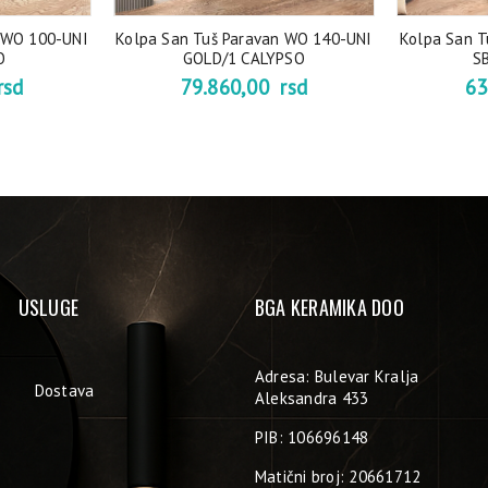
 WO 100-UNI
Kolpa San Tuš Paravan WO 140-UNI
Kolpa San T
O
GOLD/1 CALYPSO
S
rsd
79.860,00
rsd
63
USLUGE
BGA KERAMIKA DOO
Adresa: Bulevar Kralja
Dostava
Aleksandra 433
PIB: 106696148
Matični broj: 20661712