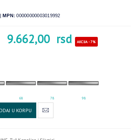
|
MPN:
00000000003019992
9.662,00
rsd
AKCIJA - 7%
68
78
98
Alternative:
ODAJ U KORPU