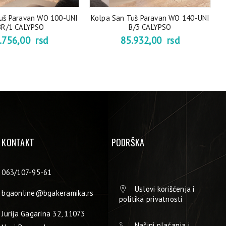
uš Paravan WO 100-UNI
Kolpa San Tuš Paravan WO 140-UNI
BR/1 CALYPSO
B/3 CALYPSO
.756,00
rsd
85.932,00
rsd
KONTAKT
PODRŠKA
063/107-95-61
Uslovi korišćenja i
bgaonline@bgakeramika.rs
politika privatnosti
Jurija Gagarina 32, 11073
Načini plaćanja i