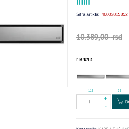
Šifra artikla:
40003019992
10.389,00
rsd
DIMENZIJA
118
58
D