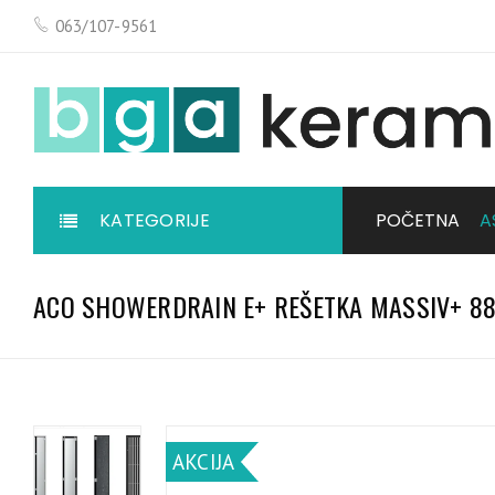
063/107-9561
KATEGORIJE
POČETNA
A
ACO SHOWERDRAIN E+ REŠETKA MASSIV+ 8
AKCIJA