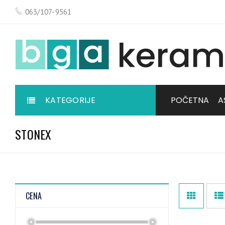
063/107-9561
KATEGORIJE
POČETNA
A
STONEX
CENA