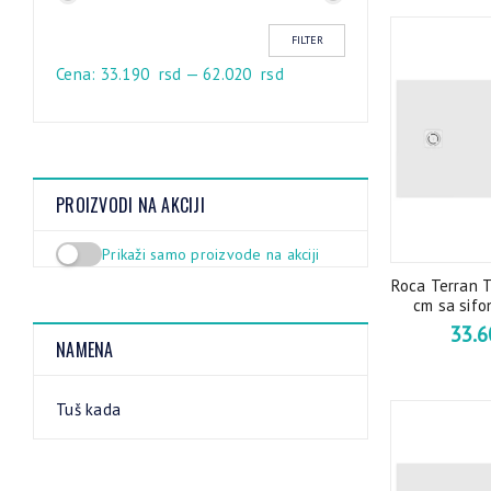
FILTER
Cena:
33.190 rsd
—
62.020 rsd
PROIZVODI NA AKCIJI
Prikaži samo proizvode na akciji
Roca Terran 
cm sa sifo
33.
NAMENA
Tuš kada