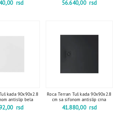
640,00
rsd
56.640,00
rsd
Tuš kada 90x90x2.8
Roca Terran Tuš kada 90x90x2.8
nom antislip bela
cm sa sifonom antislip crna
192,00
rsd
41.880,00
rsd