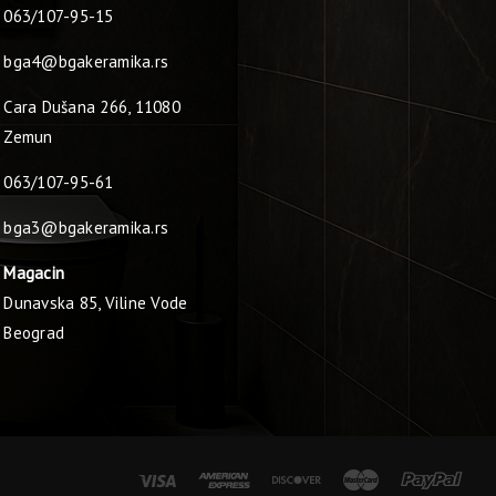
063/107-95-15
bga4@bgakeramika.rs
Cara Dušana 266, 11080
Zemun
063/107-95-61
bga3@bgakeramika.rs
Magacin
Dunavska 85, Viline Vode
Beograd