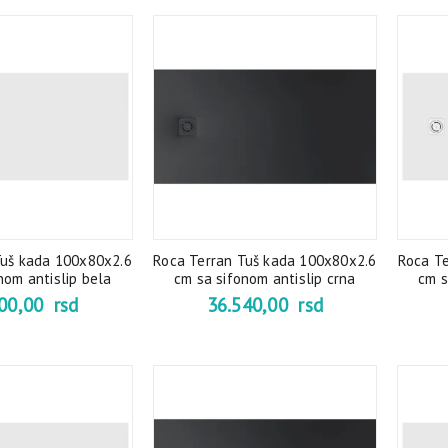
Tuš kada 100x80x2.6
Roca Terran Tuš kada 100x80x2.6
Roca T
nom antislip bela
cm sa sifonom antislip crna
cm s
600,00
rsd
36.540,00
rsd