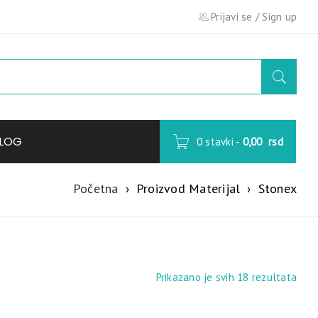
Prijavi se
/
Sign up
LOG
0 stavki
-
0,00
rsd
Početna
›
Proizvod Materijal
›
Stonex
Prikazano je svih 18 rezultata