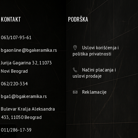
KONTAKT
PODRŠKA
063/107-95-61
Uslovi korišćenja i
bgaonline@bgakeramika.rs
politika privatnosti
Jurija Gagarina 32, 11073
Načini plaćanja i
Novi Beograd
uslovi prodaje
062/220-334
Reklamacije
bga1@bgakeramika.rs
Bulevar Kralja Aleksandra
433, 11050 Beograd
011/286-17-39