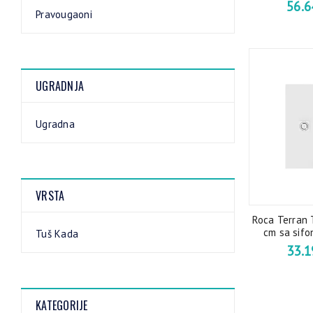
56.
Pravougaoni
UGRADNJA
Ugradna
VRSTA
Roca Terran 
cm sa sifo
Tuš Kada
33.
KATEGORIJE