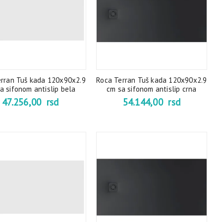
erran Tuš kada 120x90x2.9
Roca Terran Tuš kada 120x90x2.9
a sifonom antislip bela
cm sa sifonom antislip crna
47.256,00
rsd
54.144,00
rsd