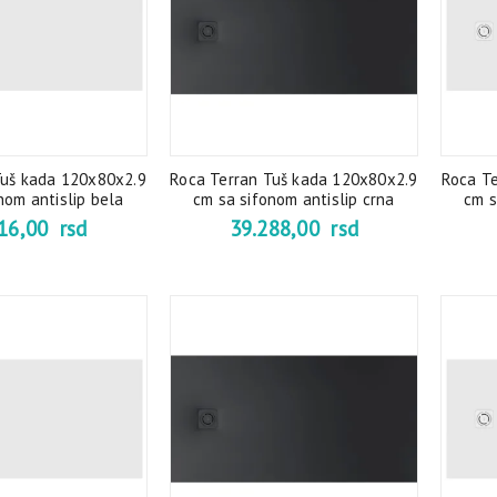
Tuš kada 120x80x2.9
Roca Terran Tuš kada 120x80x2.9
Roca T
nom antislip bela
cm sa sifonom antislip crna
cm s
716,00
rsd
39.288,00
rsd