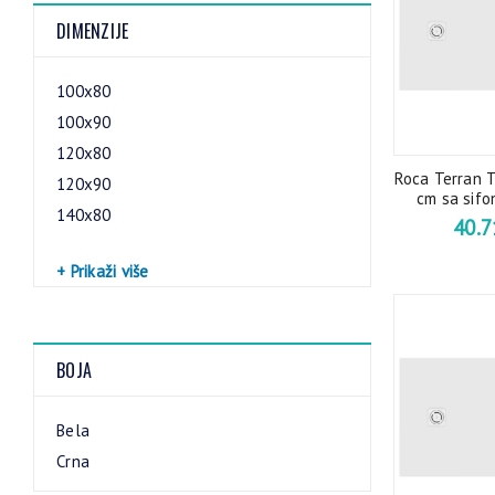
DIMENZIJE
100x80
100x90
120x80
Roca Terran 
120x90
cm sa sifo
140x80
40.
+ Prikaži više
BOJA
Bela
Crna